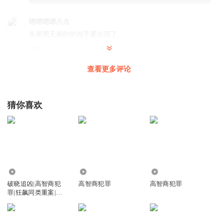
嗯嗯嗯嗯点点
杀害周天南的的凶手要出现了
回复
2025-02-19
2
查看更多评论
咖哥_无名
回复
2025-05-09
1
猜你喜欢
Jigongliang
上次一开始去剧组的时候，有个人喊了陈玥玥。我觉得那个
人很可疑。
回复
2026-03-06
1
69.51万
1.73万
11.12万
大莎白
破晓追凶|高智商犯
高智商犯罪
高智商犯罪
罪|狂飙同类重案|追
前面周笑绑架月月的时候不是跟月月说那男孩儿是他推下公
凶神探
交站的吗？作者写忘了？