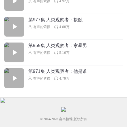
有声的紫襟
4.92万
成吐耐
那他妈叫熊孩子？那是该死的恶魔！和这小母狗一样，比一
第977集 人类观察者：接触
般坏人该死多了
有声的紫襟
4.68万
回复
2025-03-02
0
第959集 人类观察者：家暴男
有声的紫襟
5.16万
第971集 人类观察者：他是谁
有声的紫襟
4.79万
© 2014-
2026
喜马拉雅 版权所有