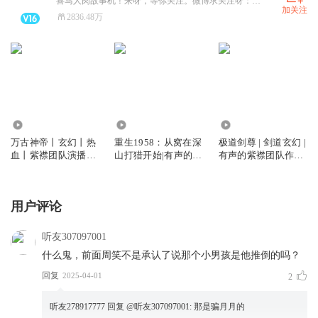
喜马人肉故事机！来呀，等你关注。微博求关注呀：有声的紫襟。
加关注
2836.48万
271.74万
6.79亿
4.67亿
万古神帝丨玄幻丨热
重生1958：从窝在深
极道剑尊 | 剑道玄幻 |
血丨紫襟团队演播丨
山打猎开始|有声的紫
有声的紫襟团队作品
多人有声剧
襟团队作品|重生|多
| 多人有声剧 | 杀伐果
人有声剧
断 | 多人有声剧
用户评论
听友307097001
什么鬼，前面周笑不是承认了说那个小男孩是他推倒的吗？
回复
2025-04-01
2
听友278917777
回复 @
听友307097001
:
那是骗月月的