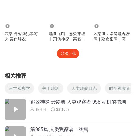
回复
2025-04-22
1
戴眼镜的老刘
有没有可能是徐晓东
4200
17.78万
18.27万
回复
罪案|高智商犯罪对
噬血追凶丨悬疑推理
凶案组：暗网噬魂密
2025-02-21
0
决|案件解说
丨刑侦神探丨高智商
码｜致命密码｜高智
犯罪丨凶案密码
商追凶
健_aI
换一批
华国的“天眼”就是找不到被拐🉐孩子，丢失的孩子，普通人
丢失的物品
回复
2025-11-23
0
相关推荐
帅的都没有成长空间了
末世观察学
关于观测
人类观察日志
时空观察者
陈实变笨了
追凶神探 最终卷 人类观察者 958 动机的揣测
回复
2025-04-26
0
苍耳耳
22.15万
ChamCun
好听
第985集 人类观察者：终焉
回复
2025-03-16
0