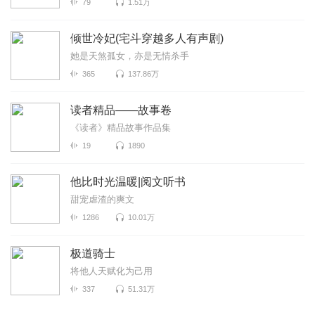
79
1.51万
倾世冷妃(宅斗穿越多人有声剧)
她是天煞孤女，亦是无情杀手
365
137.86万
读者精品——故事卷
《读者》精品故事作品集
19
1890
他比时光温暖|阅文听书
甜宠虐渣的爽文
1286
10.01万
极道骑士
将他人天赋化为己用
337
51.31万