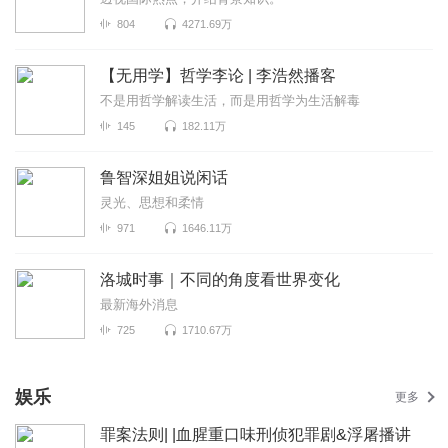
804
4271.69万
【无用学】哲学李论 | 李浩然播客
不是用哲学解读生活，而是用哲学为生活解毒
145
182.11万
鲁智深姐姐说闲话
灵光、思想和柔情
971
1646.11万
洛城时事｜不同的角度看世界变化
最新海外消息
725
1710.67万
娱乐
更多
罪案法则| |血腥重口味刑侦犯罪剧&浮屠播讲