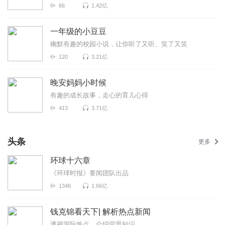
66
1.42亿
一年级的小豆豆
幽默有趣的校园小说，让你听了又听、笑了又笑
120
3.21亿
晚安妈妈小时候
有趣的成长故事，走心的育儿心得
413
3.71亿
头条
更多
环球十六章
《环球时报》要闻团队出品
1346
1.66亿
钱克锦看天下| 解析热点新闻
透视国际热点，介绍背景知识。