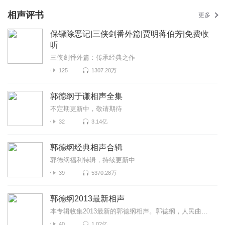
相声评书
更多
保镖除恶记|三侠剑番外篇|贾明蒋伯芳|免费收
听
三侠剑番外篇：传承经典之作
125
1307.28万
郭德纲于谦相声全集
不定期更新中，敬请期待
32
3.14亿
郭德纲经典相声合辑
郭德纲福利特辑，持续更新中
39
5370.28万
郭德纲2013最新相声
本专辑收集2013最新的郭德纲相声。郭德纲，人民曲艺艺术家、相声和电视剧演员、电视脱口秀主持人。1973...
40
1.02亿