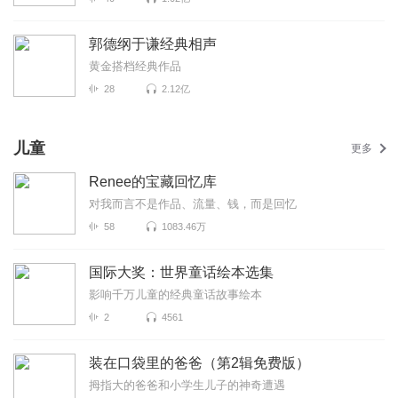
郭德纲于谦经典相声
黄金搭档经典作品
28
2.12亿
儿童
更多
Renee的宝藏回忆库
对我而言不是作品、流量、钱，而是回忆
58
1083.46万
国际大奖：世界童话绘本选集
影响千万儿童的经典童话故事绘本
2
4561
装在口袋里的爸爸（第2辑免费版）
拇指大的爸爸和小学生儿子的神奇遭遇