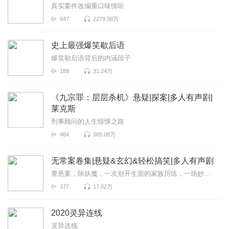
真实案件改编重口味慎听
647
2279.58万
史上最强爆笑歇后语
爆笑歇后语背后的内涵段子
188
31.24万
《九宗罪：层层杀机》悬疑|探案|多人有声剧|
莱克斯
刑事顾问的人生惊悚之路
464
385.08万
无常案卷集|悬疑&玄幻&轻松搞笑|多人有声剧
查悬案，除妖魔，一次别开生面的家族历练，一场妙趣横生的异界探险，欢迎来到《无...
377
17.02万
2020灵异连线
灵异连线