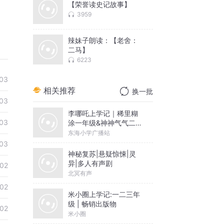
【荣誉读史记故事】
3959
辣妹子朗读：【老舍：
二马】
6223
03
相关推荐
换一批
03
李哪吒上学记｜稀里糊
03
涂一年级&神神气气二年
级
东海小学广播站
03
神秘复苏|悬疑惊悚|灵
异|多人有声剧
02
北冥有声
02
米小圈上学记:一二三年
级 | 畅销出版物
02
米小圈