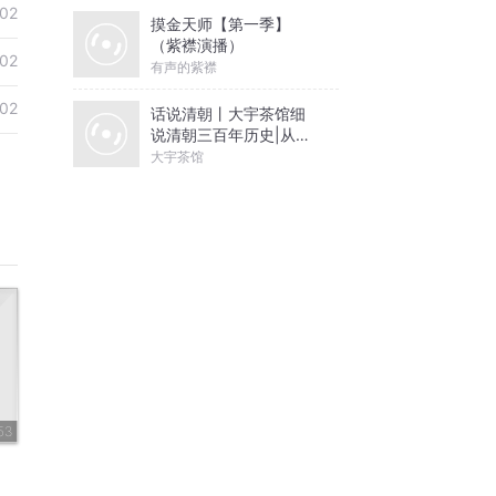
02
摸金天师【第一季】
（紫襟演播）
02
有声的紫襟
02
话说清朝丨大宇茶馆细
说清朝三百年历史|从努
尔哈赤到末代皇帝溥仪|
大宇茶馆
康熙雍正乾隆
53