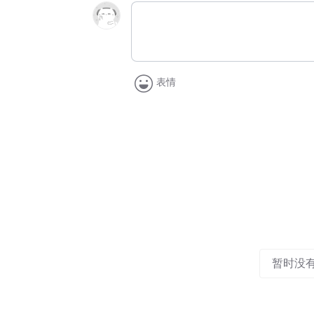
表情
暂时没