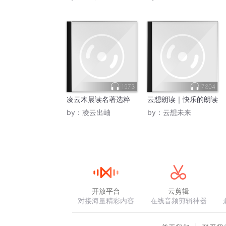
1973
7804
凌云木晨读名著选粹
云想朗读｜快乐的朗读
by：
凌云出岫
by：
云想未来
开放平台
云剪辑
对接海量精彩内容
在线音频剪辑神器