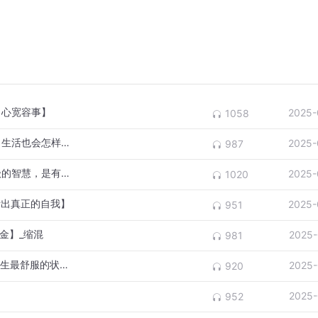
，心宽容事】
2025-
1058
快乐晨读3014：云中鹤【你怎样对待生活，生活也会怎样对待你】_缩混
2025-
987
快乐晨读3013：叶东霞【玲珑：做人最高级的智慧，是有分寸感】
2025-
1020
活出真正的自我】
2025-
951
金】_缩混
2025-
981
快乐晨读3011：锦鲤【做到这三点，就是人生最舒服的状态】_缩混
2025-
920
2025-
952