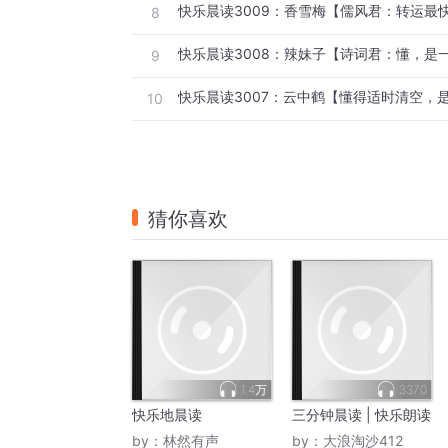
8
9
10
猜你喜欢
1.4万
3370
快乐地晨读
三分钟晨读 | 快乐朗读
by：
林然有声
by：
大浪淘沙412