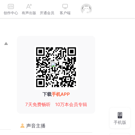
创作中心
有声出版
开通会员
客户端
下载
手机APP
7天免费畅听
10万本会员专辑
手机版
声音主播