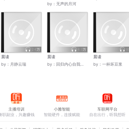
by：
无声的月河
2.6万
6.3万
8
晨读
晨读
晨读
by：
月静云瑞
by：
回归内心自我成长
by：
一杯坏豆浆
主播培训
小雅智能
车联网平台
兼职副业，兴趣赚钱
智能硬件，连接赋能
自在出行，听我想听