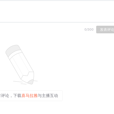
发表评
0
/
300
有评论，下载
喜马拉雅
与主播互动