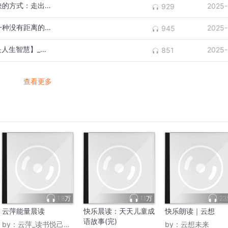
快乐晨读3009：香雪梅【儒风君：转运最快的方式：走出去】
2025-
929
快乐晨读3008：辣妹子【诗词君：懂，是一种没有距离的陪伴】
2025-
945
快乐晨读3007：云中鹤【懂得适时清空，是人生智慧】_缩混
2025-
851
查看更多
1.8万
1.1万
23
云萍能量晨读
快乐晨读：天天儿童成
快乐朗读｜云想
语故事(完)
by：
云萍_读书悦己育儿
by：
云想未来