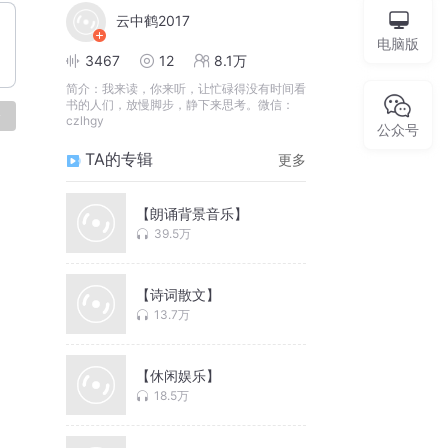
云中鹤2017
电脑版
3467
12
8.1万
简介：
我来读，你来听，让忙碌得没有时间看
书的人们，放慢脚步，静下来思考。微信：
论
czlhgy
公众号
TA的专辑
更多
【朗诵背景音乐】
39.5万
【诗词散文】
13.7万
【休闲娱乐】
18.5万