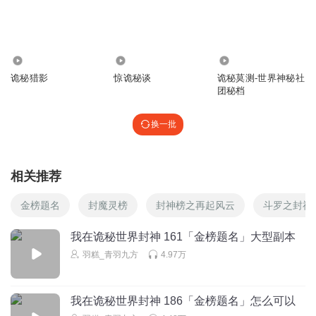
回复
2026-03-10
4
争志于孤
笙笙：表姐不要太爱我
，我不要刷题
1486
2.01万
4.09万
回复
2025-05-06
诡秘猎影
惊诡秘谈
诡秘莫测-世界神秘社
4
团秘档
Z40WZ653QVZ
换一批
这都什么破游戏 去掉第一个副本 后面的全是角色扮演 作者
是什么毕业的
回复
2025-05-20
3
相关推荐
枫橘有精神
回复 @
Z40WZ653QVZ
:
北影吧
金榜题名
封魔灵榜
封神榜之再起风云
斗罗之封神
我在诡秘世界封神 161「金榜题名」大型副本
禾粘
羽糕_青羽九方
4.97万
没人听吗嘛
回复
2025-02-23
1
我在诡秘世界封神 186「金榜题名」怎么可以
听友239966890
回复 @
禾粘
:
有，我觉得写的还可以的播的也很好