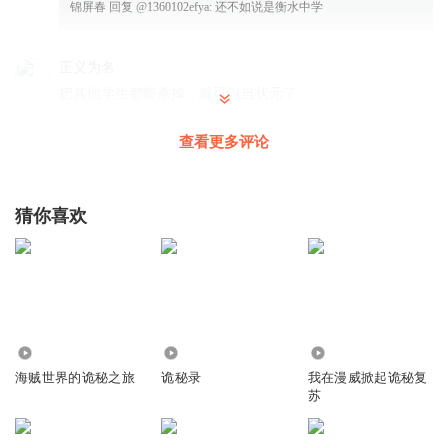
锦屏春
回复 @
1360102efya
:
还不如说是衡水中学
正义为名
把其他学生都暗杀掉，就可以当状元了
回复
2025-02-24
8
查看更多评论
月海流华
回复 @
正义为名
:
隔壁我的地狱，把全班杀的只剩前十人
就是前十了
猜你喜欢
争志于孤
这副本是给学霸设的吧
回复
2025-05-06
6
橡粟
2738
31.85万
1.11万
海贼世界的诡秘之旅
诡秘录
我在漫威掀起诡秘复
tho truck dBm Hugh CV hgchcv city HFCS gcd FFC hung high
苏
mmHg UNCG TFG Huff TTC gcd FFC Huff gifted cf Gogh dB
high gcd DCCC bbl technically HGTV jinn HFCS km