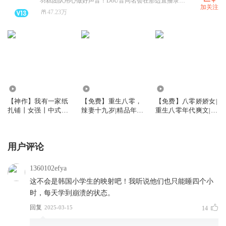
羽糕团队用心做好声音！DoU音同名会在那边直播录书。《前方高能》无限流神作必听！甜蜜的家续《位面商店，欢迎来到末日公寓》，精品年代文《军婚逼我下乡PUA》和《重生1983》，《规则怪谈，欢迎来到甜蜜的家》，《我在诡秘世界封神》完结可畅听！ 关注羽糕订阅收听，惊喜不断哦！
加关注
47.23万
374.26万
10.95万
7.16万
【神作】我有一家纸
【免费】重生八零，
【免费】八零娇娇女|
扎铺丨女强丨中式恐
辣妻十九岁|精品年代
重生八零年代爽文|发
怖丨悬疑灵异丨多人
文|甜宠多播
家致富|团宠小福女|
有声剧
多人有声剧
用户评论
1360102efya
这不会是韩国小学生的映射吧！我听说他们也只能睡四个小
时，每天学到崩溃的状态。
回复
2025-03-15
14