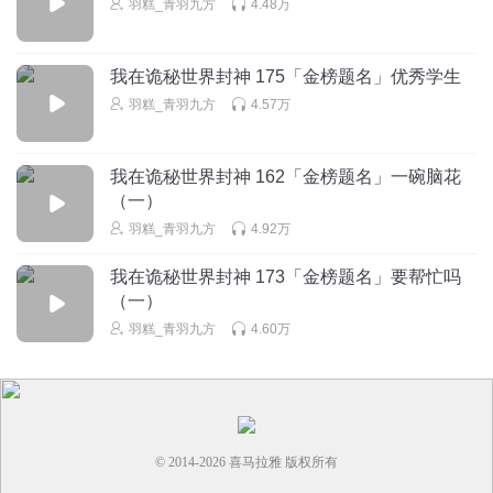
羽糕_青羽九方
4.48万
不会太无聊
我在诡秘世界封神 175「金榜题名」优秀学生
忘笙归客
羽糕_青羽九方
4.57万
很想知道那些看副本直播的人能不能学习副本通关的方法然
后进入副本就不害怕了还知道怎么通关，可以这样卡bug吗？
我在诡秘世界封神 162「金榜题名」一碗脑花
回复
2026-05-15
2
（一）
羽糕_青羽九方
4.92万
爱丽丝元素重度依赖
回复 @
忘笙归客
:
不可以的，就算知道了副本
内容进去该副本后相关的记忆也会消失
我在诡秘世界封神 173「金榜题名」要帮忙吗
（一）
羽糕_青羽九方
4.60万
山琳元野
这一点睡五点醒有点夸张了，我们都是五点半起来qwq
回复
2026-01-30
1
酒酒的波西米亚
© 2014-
2026
喜马拉雅 版权所有
是我就完蛋了