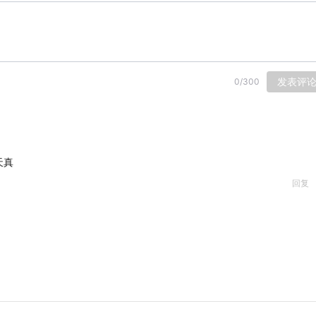
发表评
0
/
300
天真
回复