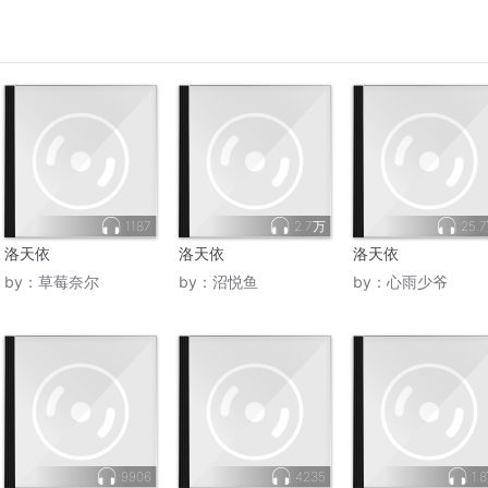
1187
2.7万
25.
洛天依
洛天依
洛天依
by：
草莓奈尔
by：
沼悦鱼
by：
心雨少爷
9906
4235
1.