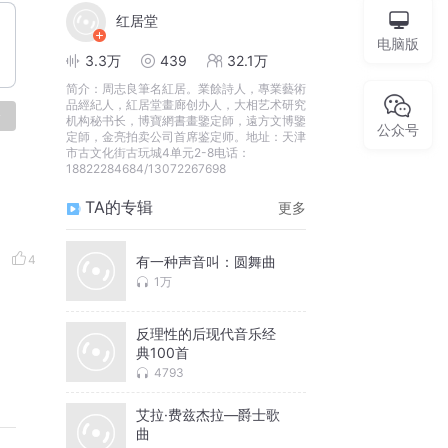
红居堂
电脑版
3.3万
439
32.1万
简介：
周志良筆名紅居。業餘詩人，專業藝術
品經紀人，紅居堂畫廊创办人，大相艺术研究
论
机构秘书长，博寶網書畫鑒定師，遠方文博鑒
公众号
定師，金亮拍卖公司首席鉴定师。地址：天津
市古文化街古玩城4单元2-8电话：
18822284684/13072267698
TA的专辑
更多
4
有一种声音叫：圆舞曲
1万
反理性的后现代音乐经
典100首
4793
艾拉·费兹杰拉—爵士歌
曲