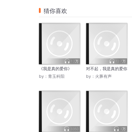
猜你喜欢
1.2万
12.7万
《我是真的爱你》
对不起，我是真的爱你
by：
青玉科阳
by：
火豚有声
3350
3万