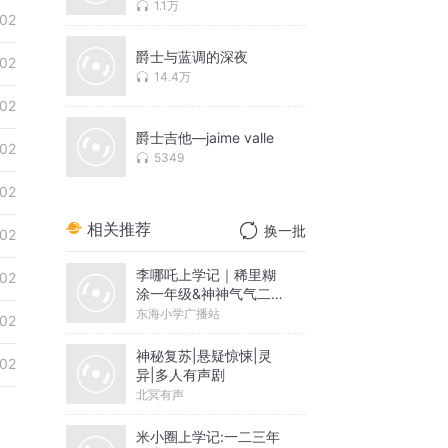
1.1万
02
爵士与蓝调的深夜
02
14.4万
02
爵士吉他—jaime valle
02
5349
02
相关推荐
换一批
02
李哪吒上学记｜稀里糊
02
涂一年级&神神气气二年
级
东海小学广播站
02
神秘复苏|悬疑惊悚|灵
02
异|多人有声剧
北冥有声
米小圈上学记:一二三年