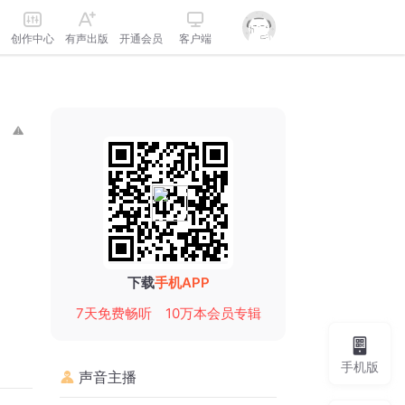
创作中心
有声出版
开通会员
客户端
下载
手机APP
7天免费畅听
10万本会员专辑
手机版
声音主播