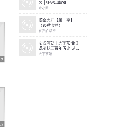
级 | 畅销出版物
米小圈
摸金天师【第一季】
（紫襟演播）
有声的紫襟
话说清朝丨大宇茶馆细
说清朝三百年历史|从努
尔哈赤到末代皇帝溥仪|
大宇茶馆
康熙雍正乾隆
7万
8万