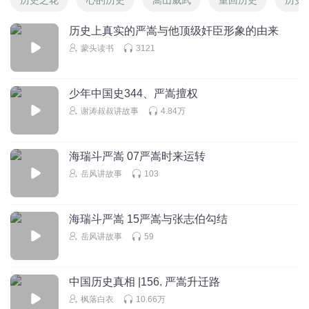
历史上真实的严嵩与他顶级奸臣形象的由来
蒙头读书
3121
少年中国史344、严嵩擅权
谢涛叔叔讲故事
4.84万
海瑞斗严嵩 07严嵩时来运转
岳风讲故事
103
海瑞斗严嵩 15严嵩与张志伯勾结
岳风讲故事
59
中国历史真相 |156. 严嵩升迁路
枫落白衣
10.66万