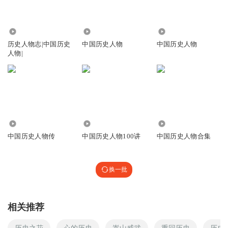
2.51万
6883
2037
历史人物志|中国历史
中国历史人物
中国历史人物
人物|
5123
82.27万
9909
中国历史人物传
中国历史人物100讲
中国历史人物合集
换一批
相关推荐
历史之花
心的历史
嵩山威武
重回历史
历史