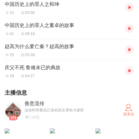
中国历史上的罪人之和珅
15
03:56
中国历史上的罪人之董卓的故事
41
09:18
赵高为什么要亡秦？赵高的故事
25
03:39
庆父不死 鲁难未已的典故
29
04:27
主播信息
善意流传
业余时间看自己喜欢的文章给大家听
加关注
1.24万