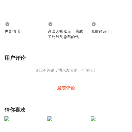
47.26万
1106
4449
夫妻情话
逃出人贩窝后，我成
晚晴簃诗汇
了死对头总裁的代理
夫人
用户评论
还没有评论，快来发表第一个评论！
发表评论
猜你喜欢