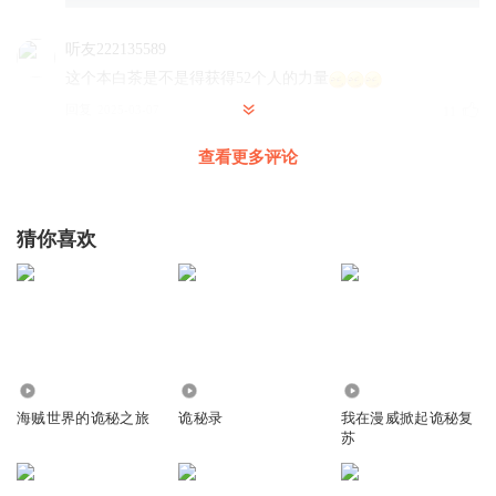
听友222135589
这个本白茶是不是得获得52个人的力量
回复
2025-03-07
11
查看更多评论
伍块贤
每天等更新呜呜呜
回复
2025-02-24
8
猜你喜欢
wwim
天下没有免费的午餐
不图别的馋人家身子
回复
2025-07-02
6
2738
31.85万
1.11万
行者止于an
海贼世界的诡秘之旅
诡秘录
我在漫威掀起诡秘复
说实话我曾经也这么想过
苏
回复
2025-06-20
4