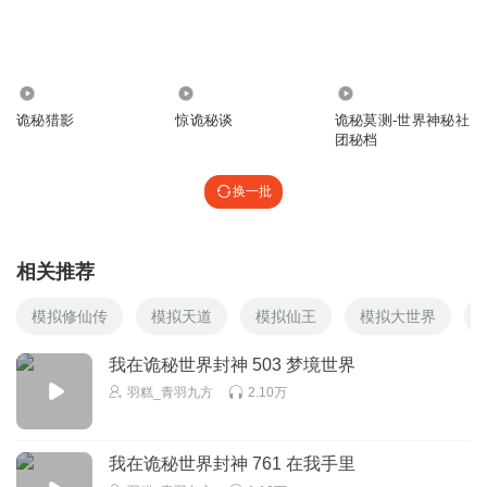
初夏椰
主播还有什么好听的小说吗
回复
2025-07-29
2
1486
2.01万
4.09万
诡秘猎影
惊诡秘谈
诡秘莫测-世界神秘社
千言萬語飄滿城
团秘档
瑩瑩好聽話哈哈哈
回复
2026-03-16
1
换一批
庄生晓梦_勿忘我
http://baidu.com
相关推荐
回复
2025-08-15
1
模拟修仙传
模拟天道
模拟仙王
模拟大世界
用户456360102
我在诡秘世界封神 503 梦境世界
韩莹莹好可爱
羽糕_青羽九方
2.10万
回复
2025-12-04
1
天n炁
我在诡秘世界封神 761 在我手里
来了