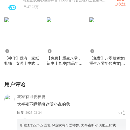
羽糕团队用心做好声音！DoU音同名会在那边直播录书。《前方高能》无限流神作必听！甜蜜的家续《位面商店，欢迎来到末日公寓》，精品年代文《军婚逼我下乡PUA》和《重生1983》，《规则怪谈，欢迎来到甜蜜的家》，《我在诡秘世界封神》完结可畅听！ 关注羽糕订阅收听，惊喜不断哦！
加关注
47.23万
374.79万
10.95万
7.16万
【神作】我有一家纸
【免费】重生八零，
【免费】八零娇娇女|
扎铺丨女强丨中式恐
辣妻十九岁|精品年代
重生八零年代爽文|发
怖丨悬疑灵异丨多人
文|甜宠多播
家致富|团宠小福女|
有声剧
多人有声剧
用户评论
我家有可爱神兽
大半夜不睡觉搁这听小说的我
回复
2025-02-24
15
听友371957465
回复 @
我家有可爱神兽
:
大半夜听小说加班的我