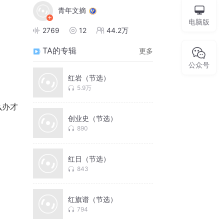
青年文摘
电脑版
2769
12
44.2万
TA的专辑
更多
公众号
红岩（节选）
5.9万
么办才
创业史（节选）
890
红日（节选）
843
红旗谱（节选）
794