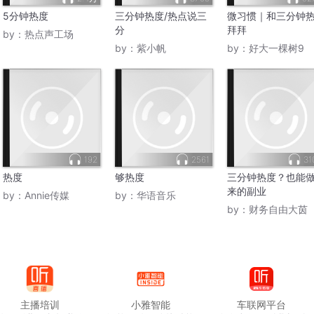
5分钟热度
三分钟热度/热点说三
微习惯｜和三分钟
分
拜拜
by：
热点声工场
by：
紫小帆
by：
好大一棵树9
192
2561
31
热度
够热度
三分钟热度？也能
来的副业
by：
Annie传媒
by：
华语音乐
by：
财务自由大茵
主播培训
小雅智能
车联网平台