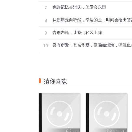
也许记忆会消失，但爱会永恒
7
从伤痛走向释然，幸运的是，时间会给出答
8
告别内耗，让我们轻装上阵
9
吾有所爱，其名华夏，浩瀚如烟海，深沉似
10
猜你喜欢
223
573.5万