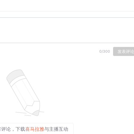
发表评
0
/
300
有评论，下载
喜马拉雅
与主播互动