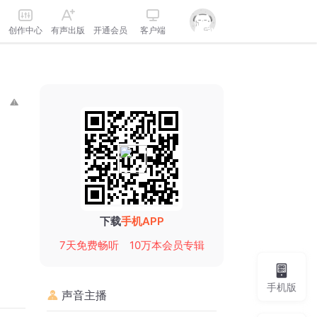
创作中心
有声出版
开通会员
客户端
下载
手机APP
7天免费畅听
10万本会员专辑
手机版
声音主播