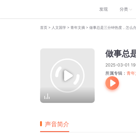
发现
分类
>
>
>
首页
人文国学
青年文摘
做事总是三分钟热度，怎么
做事总
2025-03-01 19
所属专辑：
青年
声音简介