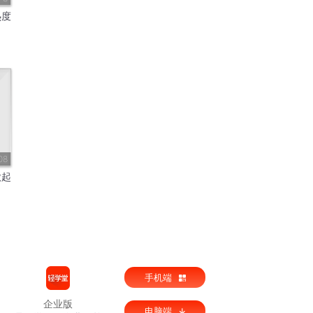
热度
08
做起
手机端
企业版
电脑端