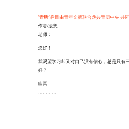
“
青听
”
栏目由青年文摘联合
@
共青团中央 共
作者
/
凌想
老师：
您好！
我渴望学习却又对自己没有信心，总是只有
好？
幽冥
…………