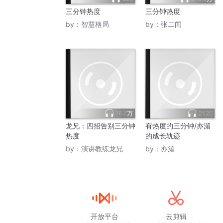
三分钟热度
三分钟热度
by：
智慧格局
by：
张二闻
16.7万
2520
龙兄：四招告别三分钟
有热度的三分钟/亦湄
热度
的成长轨迹
by：
演讲教练龙兄
by：
亦湄
开放平台
云剪辑