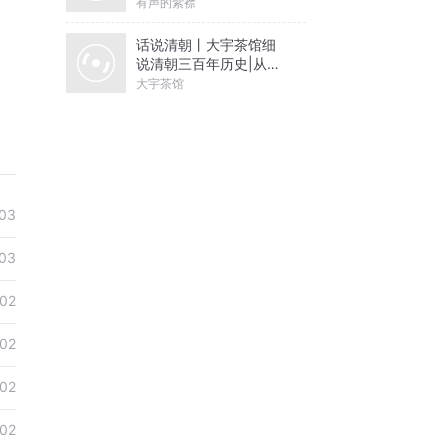
有声的紫襟
话说清朝丨大宇茶馆细
说清朝三百年历史|从努
尔哈赤到末代皇帝溥仪|
大宇茶馆
康熙雍正乾隆
03
03
02
02
02
02