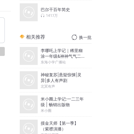
巴尔干百年简史
141.1万
相关推荐
换一批
李哪吒上学记｜稀里糊
论
涂一年级&神神气气二年
级
东海小学广播站
神秘复苏|悬疑惊悚|灵
异|多人有声剧
北冥有声
米小圈上学记:一二三年
级 | 畅销出版物
米小圈
摸金天师【第一季】
（紫襟演播）