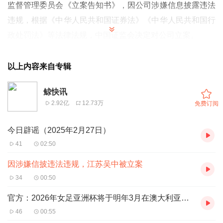
监督管理委员会《立案告知书》，因公司涉嫌信息披露违法
违规，根据《中华人民共和国证券法》《中华人民共和国行
政处罚法》等法律法规，中国证监会决定对公司立案。
江苏吴中表示，若后续经中国证监会行政处罚认定的事实，
触及《上海证券交易所股票上市规则》规定的重大违法强制
以上内容来自专辑
退市情形，公司股票将被实施重大违法强制退市。目前公司
鲸快讯
日常经营秩序正常，各项业务活动均有序开展。公司将积极
2.92亿
12.73万
免费订阅
配合中国证监会相关调查工作，并严格按照有关法律法规的
规定和要求，及时履行信息披露义务。
今日辟谣（2025年2月27日）
41
02:50
因涉嫌信披违法违规，江苏吴中被立案
34
00:50
官方：2026年女足亚洲杯将于明年3月在澳大利亚举行
46
00:55