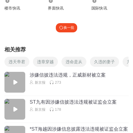
3.26万
2590.28万
3281
楼市快讯
界面快讯
国际快讯
换一批
相关推荐
违天帝君
违章穿越
违命是从
久违的妻子
九
涉嫌信披违法违规，正威新材被立案
新京报
273
ST九有因涉嫌信披违法违规被证监会立案
新京报
178
*ST海越因涉嫌信息披露违法违规被证监会立案