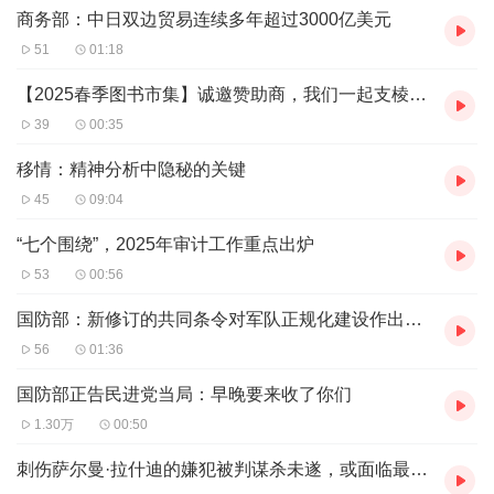
商务部：中日双边贸易连续多年超过3000亿美元
51
01:18
【2025春季图书市集】诚邀赞助商，我们一起支棱起春天！
39
00:35
移情：精神分析中隐秘的关键
45
09:04
“七个围绕”，2025年审计工作重点出炉
53
00:56
国防部：新修订的共同条令对军队正规化建设作出全面规范
56
01:36
国防部正告民进党当局：早晚要来收了你们
1.30万
00:50
刺伤萨尔曼·拉什迪的嫌犯被判谋杀未遂，或面临最高32年监禁