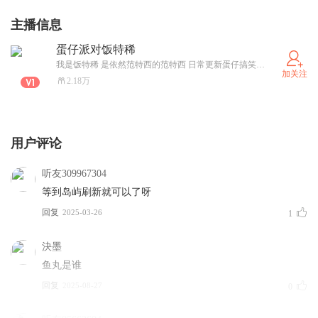
主播信息
蛋仔派对饭特稀
我是饭特稀 是依然范特西的范特西 日常更新蛋仔搞笑视频 有时间会和粉丝一起玩蛋仔 感谢大家的喜欢 快加我好友一起玩蛋仔吧 蛋仔昵称：愤怒的骡子
加关注
2.18万
用户评论
听友309967304
等到岛屿刷新就可以了呀
回复
2025-03-26
1
決墨
鱼丸是谁
回复
2025-08-27
0