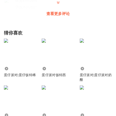
听友85662694
切换岛屿也行
查看更多评论
回复
2025-03-15
0
皇家丽美张敏
猜你喜欢
开把巅峰就行
回复
2025-03-02
0
18.72万
3.39万
39.70万
蛋仔派对|蛋仔饭特稀
蛋仔派对饭特西
蛋仔派对|蛋仔派对奶
酪
26.37万
4355
21.13万