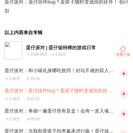
蛋仔派对：蛋仔挂件bug？蛋搭子随时变成你的挂件！ 创计
划
以上内容来自专辑
蛋仔派对 | 蛋仔饭特稀的游戏日常
2329.05万
1.32万
免费订阅
蛋仔派对：和小嗝化身哪吒敖丙！好玩不难的双人地图！ 创计划
1.30万
02:44
蛋仔派对：蛋仔挂件bug？蛋搭子随时变成你的挂件！ 创计划
1.19万
01:21
蛋仔派对：单抽一遍蛋仔所有盲盒！会有一发入魂的概率吗？ 创计划
1.33万
05:02
蛋仔派对：当我和蛋搭子拍李羲承进行曲！蛋仔就没融不进的圈子？ 创计划