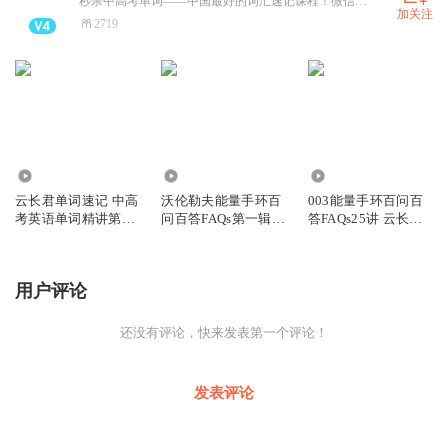
秒杀中高考单词——中国最好的词汇速记课程！微信公众号：YSYSPM
加关注
2719
3187
1738
922
云长君单词速记 中高
沃伦勒夫能量手环百
003能量手环百问百
考英语单词精讲第01
问百答FAQs第一辑40
答FAQs25讲 云长君
辑
讲全集
甄选
用户评论
还没有评论，快来发表第一个评论！
发表评论