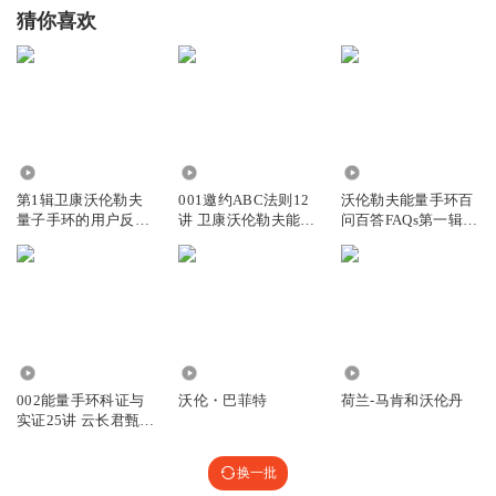
猜你喜欢
2076
500
1738
第1辑卫康沃伦勒夫
001邀约ABC法则12
沃伦勒夫能量手环百
量子手环的用户反馈
讲 卫康沃伦勒夫能量
问百答FAQs第一辑40
和真实案例
手环
讲全集
980
3596
212
002能量手环科证与
沃伦・巴菲特
荷兰-马肯和沃伦丹
实证25讲 云长君甄选
沃伦勒夫
换一批