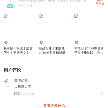
经喜马拉雅认证的MCN机构，声音盒子工作室官方号。合作请联系！ 本账号关注的主播为工作室签约认证主播。
加关注
63.76万
676.95万
8826.80万
513.25万
从军赋丨权谋丨架空
超品相师丨未删减丨
莽荒纪丨2026声音盒
历史丨穿越爽文丨多
2025年多播精制版丨
子多播重制版丨经典
人有声剧
风水玄学开山之作
大作丨转生修仙丨热
血传奇丨多人有声剧
用户评论
魔佛如我
大角换人了
回复
2025-03-18
0
查看更多评论