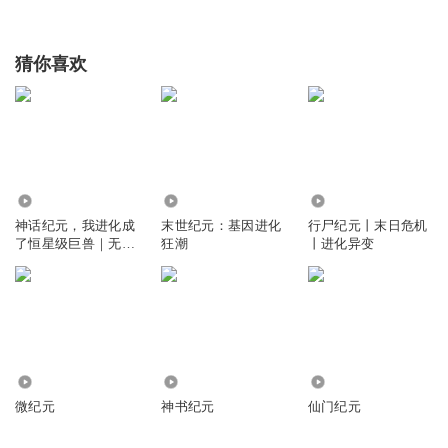
猜你喜欢
16.65万
8.57万
1.90万
神话纪元，我进化成
末世纪元：基因进化
行尸纪元丨末日危机
了恒星级巨兽｜无敌
狂潮
丨进化异变
流｜快节奏爽文
1375
2.29万
4.20万
微纪元
神书纪元
仙门纪元