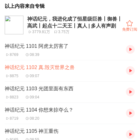
以上内容来自专辑
神话纪元，我进化成了恒星级巨兽丨御兽丨
高武丨起点十二天王丨真人 | 多人有声剧
免费订阅
3779.81万
3.75万
神话纪元 1101 阿虎太厉害了
8769
08:39
神话纪元 1102 真.毁灭世界之兽
8875
09:07
神话纪元 1103 光团里面有东西
8823
09:04
神话纪元 1104 你想来掠夺么？
8719
08:20
神话纪元 1105 神王重伤
9165
08:55