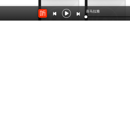
喜马拉雅
3万
2726
直播回听
直播回听
by：
阿文_Mensa
by：
云祁先生_仓央剧社
开放平台
云剪辑
对接海量精彩内容
在线音频剪辑神器
关于我们
联系我
Copyright © 2012-