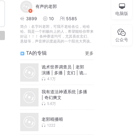
有声的老郭
电脑版
3899
10
5585
简介：
名字叫老郭，可我不老哈各位，哈哈
哈。我是一个积极向上的人，希望能给你带来
论
好运！！！ 各种赛道均可，尤其喜欢玄幻、
公众号
悬疑等，声音辨识度超高的一个阳光大男孩。
TA的专辑
更多
诡术世界调查员 | 老郭
演播 | 多播 | 玄幻 | 诡
秘超凡世界 | 百家争鸣
4.1万
我有道法神通系统 |多播
| 奇幻爽文
5.6万
老郭嘚播嘚
1222