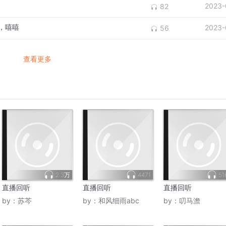
2023-
82
，嘻嘻
2023-
56
查看更多
2.3万
4471
51
直播回听
直播回听
直播回听
by：
苏芩
by：
和风细雨abc
by：
叨马澹