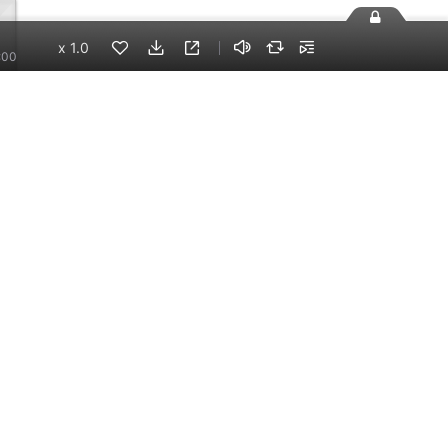
x
1.0
:00
07
手机端
企业版
电脑端
员工学习，企业买单
版权声明
自律承诺
：400-838-5616