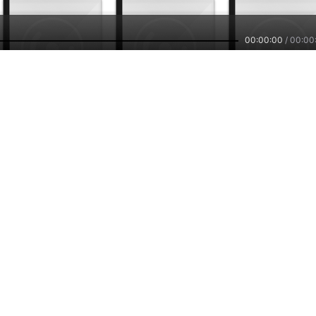
00:00:00
/
00:00
3147
5325
6
直播回听
直播回听
直播回听
by：
包嵘朋友圈
by：
富爸爸_财务自由之路
by：
加密龙辉
主播培训
小雅智能
车联网平台
兼职副业，兴趣赚钱
智能硬件，连接赋能
自在出行，听我想听
们
公司新闻
招贤纳士
用户反馈
服务协议
隐私政策
2026
www.ximalaya.com lnc. ALL Rights Reserved
沪ICP备13027243号
客服热线