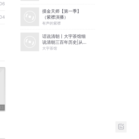
06
摸金天师【第一季】
（紫襟演播）
04
有声的紫襟
话说清朝丨大宇茶馆细
说清朝三百年历史|从努
尔哈赤到末代皇帝溥仪|
大宇茶馆
康熙雍正乾隆
63