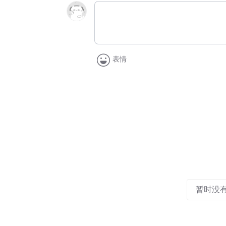
表情
暂时没