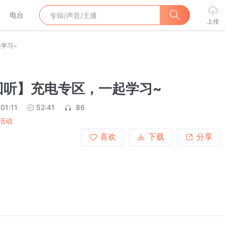
电台
上传
学习~
回听】充电专区，一起学习~
01:11
52:41
86
活动
喜欢
下载
分享