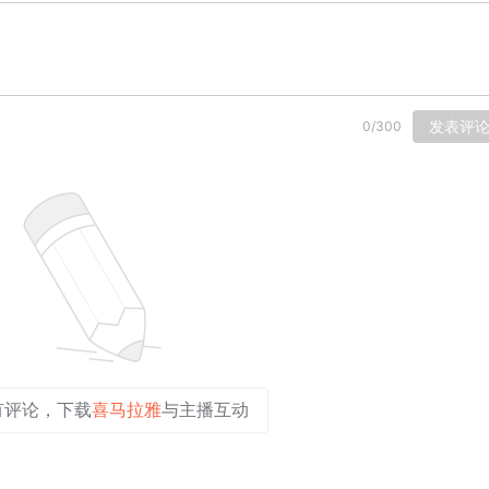
发表评
0
/
300
有评论，下载
喜马拉雅
与主播互动