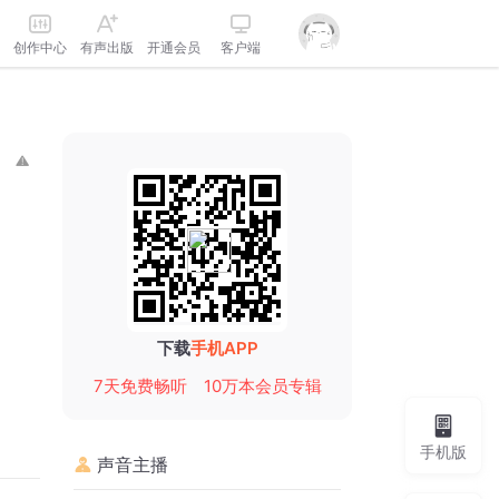
创作中心
有声出版
开通会员
客户端
下载
手机APP
7天免费畅听
10万本会员专辑
手机版
声音主播