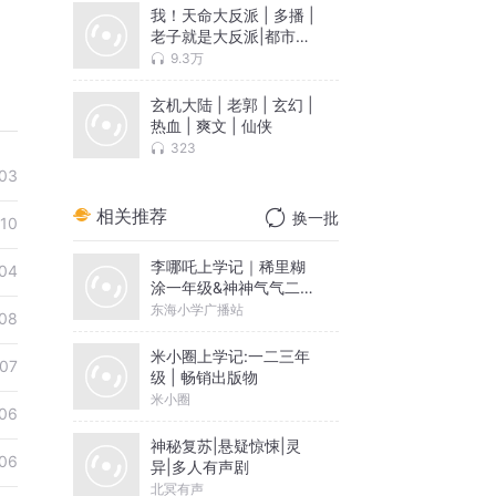
我！天命大反派 | 多播 |
老子就是大反派|都市异
能
9.3万
玄机大陆 | 老郭 | 玄幻 |
热血 | 爽文 | 仙侠
323
03
相关推荐
换一批
10
李哪吒上学记｜稀里糊
04
涂一年级&神神气气二年
级
东海小学广播站
08
米小圈上学记:一二三年
07
级 | 畅销出版物
米小圈
06
神秘复苏|悬疑惊悚|灵
06
异|多人有声剧
北冥有声