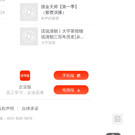
摸金天师【第一季】
04
（紫襟演播）
有声的紫襟
话说清朝丨大宇茶馆细
说清朝三百年历史|从努
尔哈赤到末代皇帝溥仪|
大宇茶馆
康熙雍正乾隆
手机端
企业版
电脑端
员工学习，企业买单
版权声明
自律承诺
：400-838-5616