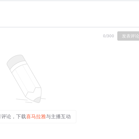
发表评
0
/
300
有评论，下载
喜马拉雅
与主播互动