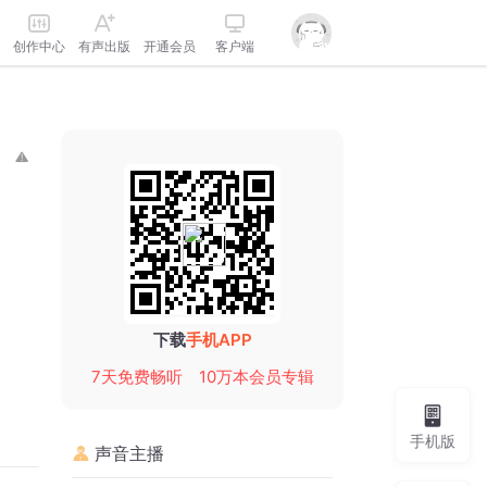
创作中心
有声出版
开通会员
客户端
下载
手机APP
7天免费畅听
10万本会员专辑
手机版
声音主播