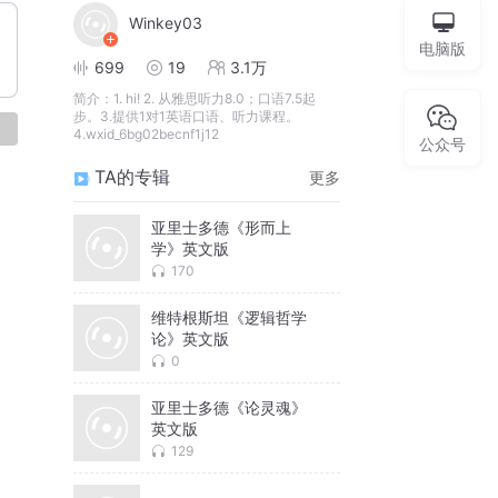
Winkey03
电脑版
699
19
3.1万
简介：
1. hi! 2. 从雅思听力8.0；口语7.5起
步。3.提供1对1英语口语、听力课程。
论
4.wxid_6bg02becnf1j12
公众号
TA的专辑
更多
亚里士多德《形而上
学》英文版
170
维特根斯坦《逻辑哲学
论》英文版
0
亚里士多德《论灵魂》
英文版
129