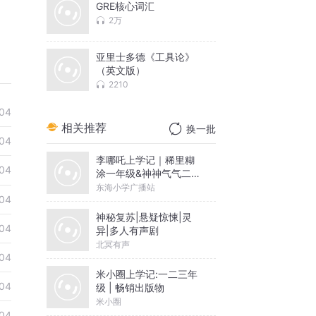
GRE核心词汇
2万
亚里士多德《工具论》
（英文版）
2210
04
相关推荐
换一批
04
李哪吒上学记｜稀里糊
04
涂一年级&神神气气二年
级
东海小学广播站
04
神秘复苏|悬疑惊悚|灵
04
异|多人有声剧
北冥有声
04
米小圈上学记:一二三年
04
级 | 畅销出版物
米小圈
04