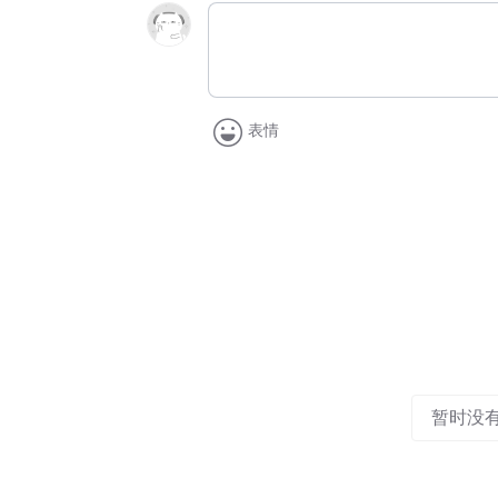
表情
暂时没