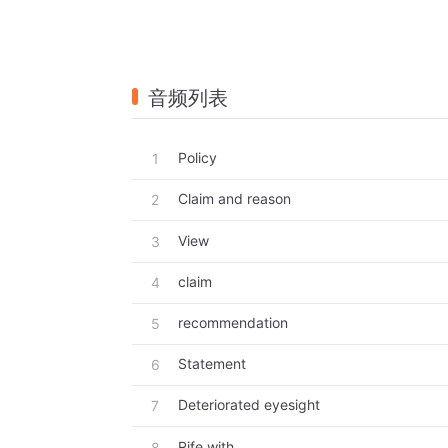
音频列表
Policy
1
Claim and reason
2
View
3
claim
4
recommendation
5
Statement
6
Deteriorated eyesight
7
Rife with
8