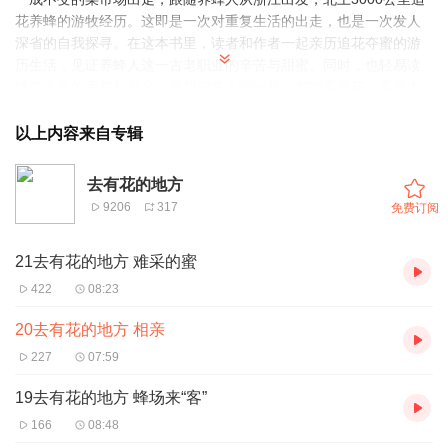
花养蜂的游牧经历。这即是一次对重复生活的出走，也是一次发人
深省的自我探寻。在这本书里，读者和作者一起亲历追花夺蜜的游
历生活，见证养蜂人这一古老职业的辛苦与甜蜜。同时，也轻易读
懂了出走的勇气与意义。愿我们来人间一趟，都能看看花，看看太
阳。
以上内容来自专辑
去有花的地方
9206
317
免费订阅
21去有花的地方 难采的蜜
422
08:23
20去有花的地方 相亲
227
07:59
19去有花的地方 蜂场来“客”
166
08:48