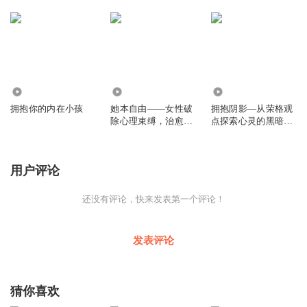
1183
4061
2318
拥抱你的内在小孩
她本自由——女性破
拥抱阴影—从荣格观
除心理束缚，治愈父
点探索心灵的黑暗面
权创伤之旅
《拥抱阴影》
用户评论
还没有评论，快来发表第一个评论！
发表评论
猜你喜欢