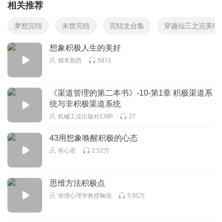
相关推荐
梦想完结
未曾完结
完结文合集
穿越仙三之完美结
想象积极人生的美好
猫本凯西
5871
《渠道管理的第二本书》-10-第1章 积极渠道系
统与非积极渠道系统
机械工业出版社CMP
27
43用想象唤醒积极的心态
有心君
2.52万
思维方法积极点
管理心理学教授鞠强
5.85万