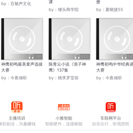
课
册
by：
百魅声文化
by：
馒头商学院
by：
夏晓捷55
335
5215
34
神鹰初鸣最美童声选拔
陈青云小说《浪子神
神鹰初鸣中华经典
大赛
鹰》137集
大赛
by：
今夜倾听
by：
桃李罗堂前
by：
今夜倾听
主播培训
小雅智能
车联网平台
兼职副业，兴趣赚钱
智能硬件，连接赋能
自在出行，听我想听