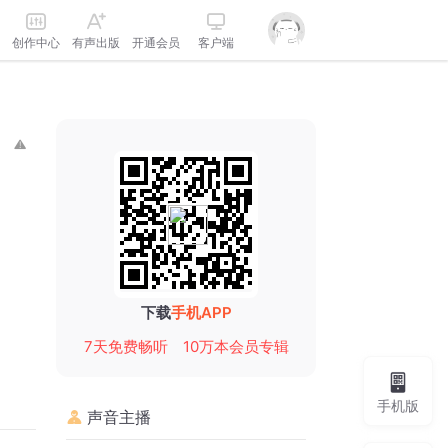
创作中心
有声出版
开通会员
客户端
下载
手机APP
7天免费畅听
10万本会员专辑
手机版
声音主播