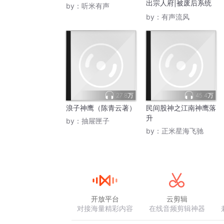
出宗人府|被废后系统
by：
听米有声
来了300
by：
有声流风
27.8万
45.4万
浪子神鹰（陈青云著）
民间股神之江南神鹰落
升
by：
抽屉匣子
by：
正米星海飞驰
开放平台
云剪辑
对接海量精彩内容
在线音频剪辑神器