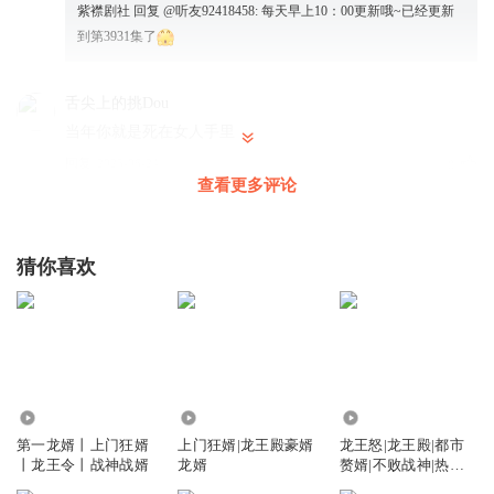
紫襟剧社
回复 @
听友92418458
:
每天早上10：00更新哦~已经更新
到第3931集了
舌尖上的挑Dou
当年你就是死在女人手里
回复
2025-06-24
0
查看更多评论
猜你喜欢
326.11万
1543.59万
255.82万
第一龙婿丨上门狂婿
上门狂婿|龙王殿豪婿
龙王怒|龙王殿|都市
丨龙王令丨战神战婿
龙婿
赘婿|不败战神|热血
爽文