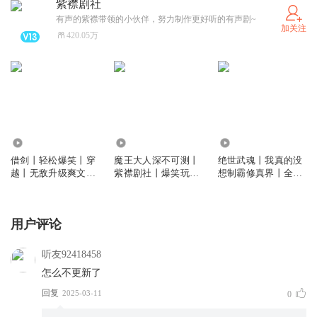
紫襟剧社
有声的紫襟带领的小伙伴，努力制作更好听的有声剧~
加关注
420.05万
48.34万
6032.65万
6033.89万
借剑丨轻松爆笑丨穿
魔王大人深不可测丨
绝世武魂丨我真的没
越丨无敌升级爽文丨
紫襟剧社丨爆笑玩家
想制霸修真界丨全网
紫襟剧社制作丨多人
流丨《这游戏也太真
60亿点击玄幻巨作丨
有声剧
实了》魔幻版
紫襟剧社制作
用户评论
听友92418458
怎么不更新了
回复
2025-03-11
0