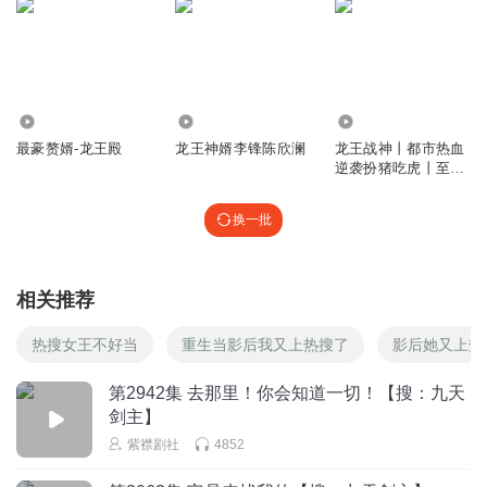
4898
124
563.53万
最豪赘婿-龙王殿
龙王神婿李锋陈欣澜
龙王战神丨都市热血
逆袭扮猪吃虎丨至尊
龙婿兵王虐渣
换一批
相关推荐
热搜女王不好当
重生当影后我又上热搜了
影后她又上热
第2942集 去那里！你会知道一切！【搜：九天
剑主】
紫襟剧社
4852