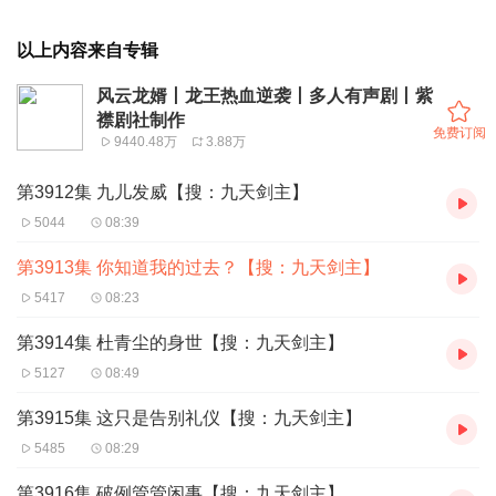
以上内容来自专辑
风云龙婿丨龙王热血逆袭丨多人有声剧丨紫
襟剧社制作
免费订阅
9440.48万
3.88万
第3912集 九儿发威【搜：九天剑主】
5044
08:39
第3913集 你知道我的过去？【搜：九天剑主】
5417
08:23
第3914集 杜青尘的身世【搜：九天剑主】
5127
08:49
第3915集 这只是告别礼仪【搜：九天剑主】
5485
08:29
第3916集 破例管管闲事【搜：九天剑主】