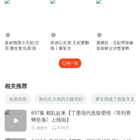
费
1338899upgi
郁蛤蟆：束师弟有危险才拉你给师姐我挡灾的呀，没危险时
师姐对你多好呀，你忘了吗
回复
2025-03-04
7
1462.00万
1.22万
2396
皇叔独宠小王妃|古
皇叔心尖宠:王妃要翻
退婚后，王妃带崽嫁
佳音无解
回复 @
1338899upgi
:
咋那么会说，说到郁师姐心坎里啦
言|重生复仇|双强互
墙丨爆笑文
皇叔林云汐楚宴晔
宠|皇叔文
换一批
白白胖胖墩墩
戴旭和陈大人的配音演员太棒了
回复
2025-11-20
5
相关推荐
最爱满宝小福女
命悬医线
抱仿生大佬的大腿就好
重生我成了悬疑文女主
戴旭终于活过来了，如果不是陆昭菱来的及时，差一小点儿
就没命了
657集 都乱起来【丁墨现代悬疑爱情《等到青
蝉坠落》上线啦】
回复
2025-03-03
4
姣姣兮
9.56万
宣小主