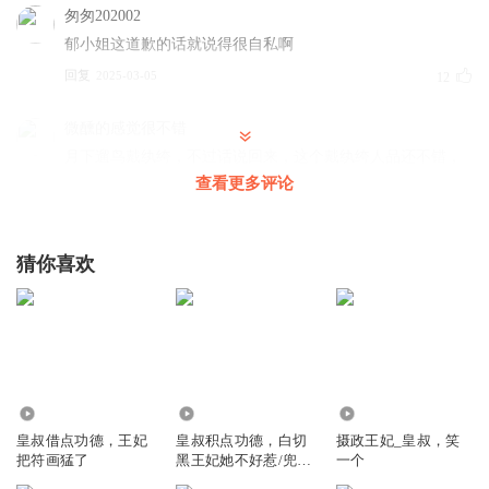
匆匆202002
郁小姐这道歉的话就说得很自私啊
回复
2025-03-05
12
微醺的感觉很不错
月下遛鸟戴纨绔，不过话说回来，这个戴纨绔人品还不错，
是不分贵贱的人。危险时刻尽然自己留下让小厮去喊人
查看更多评论
回复
2025-08-02
8
猜你喜欢
对舞染笙语_姣气宝
戴世子疯狂在死亡边缘试探，刚从鬼门关回来又挑战周时阅
回复
2025-03-03
8
那年夏天的忘羡
2406
101.24万
3.08万
说一个成年人天真其实就是愚蠢，只不过说天真比较客气
皇叔借点功德，王妃
皇叔积点功德，白切
摄政王妃_皇叔，笑
把符画猛了
黑王妃她不好惹/兜兜
一个
回复
2025-03-03
8
的鸾领衔多播/VIP免