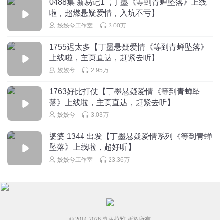
0488集 新易记1【丁墨《等到青蝉坠落》上线
传出去传出去传出去
啦，超燃悬疑爱情，入坑不亏】
回复
2025-03-11
4
姣姣兮工作室
3.00万
巴黎小星星_
1755迟太多【丁墨悬疑爱情《等到青蝉坠落》
上线啦，主页直达，赶紧去听】
传出去！都传出去？？？戴柿子你怕是要保不住你老娘的首
饰
姣姣兮
2.95万
回复
2025-03-04
3
1763好比打仗【丁墨悬疑爱情《等到青蝉坠
落》上线啦，主页直达，赶紧去听】
姣姣兮
3.03万
婆婆 1344 出发【丁墨悬疑爱情系列《等到青蝉
坠落》上线啦，超好听】
姣姣兮工作室
23.36万
© 2014-
2026
喜马拉雅 版权所有