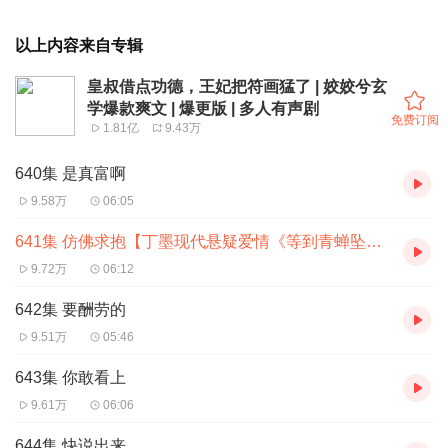
以上内容来自专辑
皇叔借点功德，王妃把符画猛了 | 姣姣兮玄
学爆款爽文 | 爆更版 | 多人有声剧
免费订阅
1.81亿
9.43万
640集 是真富啊
9.58万
06:05
641集 仿佛求抱【丁墨现代悬疑爱情《等到青蝉坠落》上线啦】
9.72万
06:12
642集 要酬劳的
9.51万
05:46
643集 你敢看上
9.61万
06:06
644集 快说出来