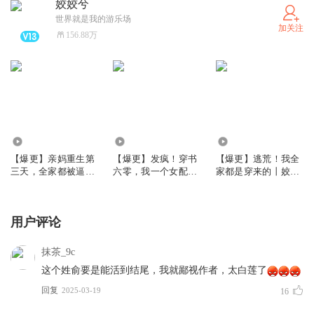
姣姣兮
世界就是我的游乐场
加关注
156.88万
6889.96万
650.34万
431.54万
【爆更】亲妈重生第
【爆更】发疯！穿书
【爆更】逃荒！我全
三天，全家都被逼疯
六零，我一个女配坏
家都是穿来的丨姣姣
了丨姣姣兮家长里短
一点怎么了｜姣姣兮
兮布丙火YTT桃桃丨
丨打脸虐渣丨大女主
年代发癫文学｜大爽
古言爆笑丨多人有声
文
剧
用户评论
抹茶_9c
这个姓俞要是能活到结尾，我就鄙视作者，太白莲了
回复
2025-03-19
16