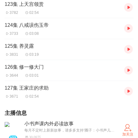
123集 上天宫领赏
3782
02:54
124集 八戒误伤玉帝
3733
03:08
125集 养灵露
3831
03:19
126集 修一修大门
3644
03:01
127集 王家庄的求助
3671
02:54
主播信息
小书声课内外必读故事
每月不定时上新新故事，请多多支持!圈子：小书声儿童乐园，发现更多有趣活动～
加关注
30.09万