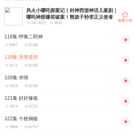
风火小哪吒探案记丨封神西游神话儿童剧｜
哪吒神探爆笑破案！熊孩子秒变正义使者
免费订阅
247.40万
3633
118集 呼唤二郎神
4067
03:00
119集 另类造型
4271
03:06
120集 求情
3918
02:56
121集 好好修炼
3874
02:51
122集 十枚铜板
3968
02:57