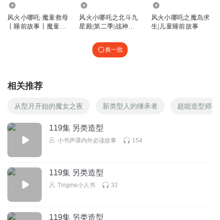
54.28万
111.42万
2.91万
风火小哪吒·魔童救母
风火小哪吒之北斗九
风火小哪吒之魔岛求
丨睡前故事丨魔童闹
星殿|第二季|战神小
生|儿童睡前故事
海
哪吒|睡前
换一批
相关推荐
从型月开始的魔女之夜
新类型人的继承者
超能造型师
119集 另类造型
小书声课内外必读故事
154
119集 另类造型
Tingme小人书
32
119集 另类造型