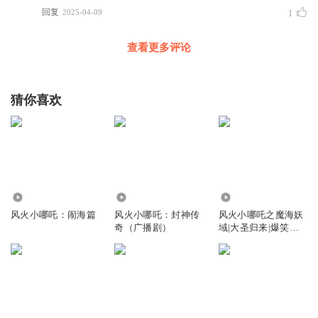
回复
2025-04-09
1
查看更多评论
猜你喜欢
120.40万
90.30万
86.36万
风火小哪吒：闹海篇
风火小哪吒：封神传
风火小哪吒之魔海妖
奇（广播剧）
域|大圣归来|爆笑哪
吒