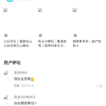
9432
484.55万
563
八仙寻宝｜蓬莱仙山
风火小哪吒：魔童闹
猫咪事务所：破产危
八仙过海凡人修仙｜
海丨战神归来火力全
机 4
儿童经典神话剧
开丨儿童广播剧
用户评论
禾舟0901
我在这里啊
回复
2025-04-28
1
听友332982812
你在哪里啊🧐？