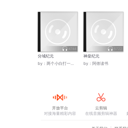
4744
5722
分域纪元
神皇纪元
by：
两个小白打一个兔子
by：
阿侬读书
开放平台
云剪辑
对接海量精彩内容
在线音频剪辑神器