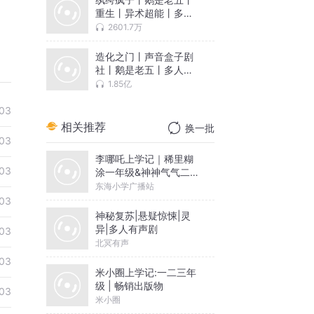
重生丨异术超能丨多人
精配重制版
2601.7万
造化之门丨声音盒子剧
社丨鹅是老五丨多人有
声剧
1.85亿
03
相关推荐
换一批
03
李哪吒上学记｜稀里糊
03
涂一年级&神神气气二年
级
东海小学广播站
03
神秘复苏|悬疑惊悚|灵
异|多人有声剧
03
北冥有声
03
米小圈上学记:一二三年
级 | 畅销出版物
03
米小圈