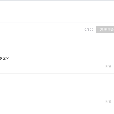
发表评
0
/
300
吃席的
回复
回复