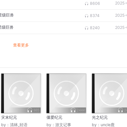
2025-
8606
星级巨兽
2025-
8374
星级巨兽
2025-
8240
查看更多
865
2444
2
灾末纪元
僵爱纪元
光之纪元
by：
清林_轻语
by：
游文记事
by：
uncle鹿