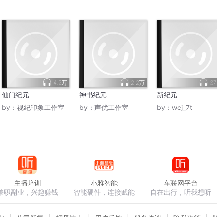
4.2万
2.2万
37
仙门纪元
神书纪元
新纪元
by：
视纪印象工作室
by：
声优工作室
by：
wcj_7t
主播培训
小雅智能
车联网平台
兼职副业，兴趣赚钱
智能硬件，连接赋能
自在出行，听我想听