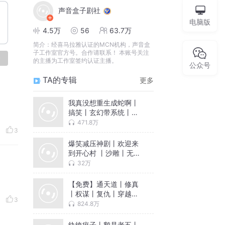
声音盒子剧社
电脑版
4.5万
56
63.7万
简介：
经喜马拉雅认证的MCN机构，声音盒
子工作室官方号。合作请联系！ 本账号关注
论
的主播为工作室签约认证主播。
公众号
TA的专辑
更多
我真没想重生成蛇啊丨
搞笑丨玄幻带系统丨升
级进化
471.8万
3
爆笑减压神剧丨欢迎来
到开心村 丨沙雕丨无厘
头丨免费多人剧
32万
【免费】通天道丨修真
丨权谋丨复仇丨穿越丨
3
双播
824.8万
纨绔疯子丨鹅是老五丨