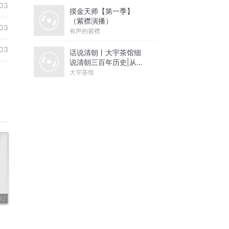
03
摸金天师【第一季】
（紫襟演播）
03
有声的紫襟
03
话说清朝丨大宇茶馆细
说清朝三百年历史|从努
尔哈赤到末代皇帝溥仪|
大宇茶馆
康熙雍正乾隆
42