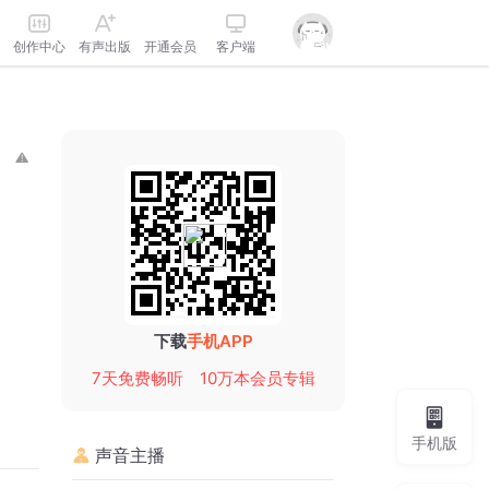
创作中心
有声出版
开通会员
客户端
下载
手机APP
7天免费畅听
10万本会员专辑
手机版
声音主播