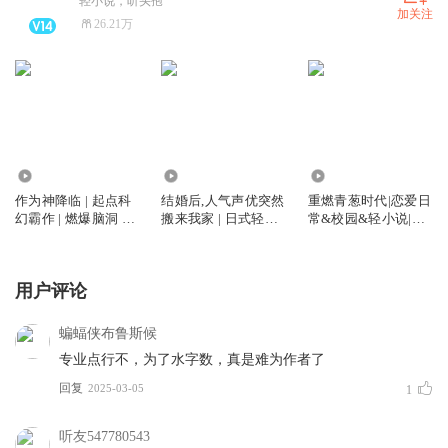
轻小说，听头孢
加关注
26.21万
767.98万
30.96万
2155.72万
作为神降临 | 起点科
结婚后,人气声优突然
重燃青葱时代|恋爱日
幻霸作 | 燃爆脑洞 高
搬来我家 | 日式轻小
常&校园&轻小说|多
能科幻 基因进化 | 多
说 | 多女主恋爱日常 |
女主|多人精品有声剧
人有声剧
多人轮播有声剧
用户评论
蝙蝠侠布鲁斯候
专业点行不，为了水字数，真是难为作者了
回复
2025-03-05
1
听友547780543