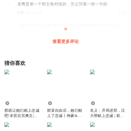
老鹰是第一个和主角对练的，怎么写着一惊一乍的
回复
2025-11-20
0
听友547780543
回复 @
听友547780543
:
还知道主角喝了药剂，有点
出戏
查看更多评论
L6785
跳到哪里片头
猜你喜欢
回复
2025-03-26
0
蹦蹦炸弹r
回复 @
L6785
:
不跳
蓝翔_i3
22
1739.76万
25.01万
一惊一乍，旁白声音一下大一下小的
那就让她们献上忠诚
财富自由后，她们献
名义：开局进部，汉
回复
2025-03-10
0
吧!末世后宫爽文|多
上了忠诚丨神豪&系
大帮献上忠诚 | 权力
播剧
统&多女主爽文丨野
斗争&影视
贺演播丨多人有声剧