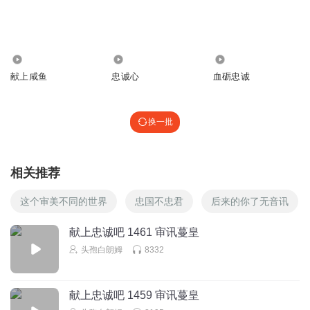
3.35万
2004
4.10万
献上咸鱼
忠诚心
血砺忠诚
换一批
相关推荐
这个审美不同的世界
忠国不忠君
后来的你了无音讯
献上忠诚吧 1461 审讯蔓皇
头孢白朗姆
8332
献上忠诚吧 1459 审讯蔓皇