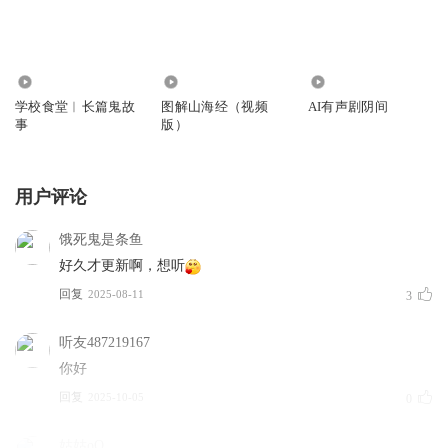
550.31万
1.83万
1163
学校食堂︱长篇鬼故
图解山海经（视频
AI有声剧阴间
事
版）
用户评论
饿死鬼是条鱼
好久才更新啊，想听
回复
2025-08-11
3
听友487219167
你好
回复
2025-10-05
0
姑姑oO