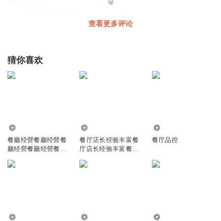
这个声音也好听
查看更多评论
回复
2025-08-09
0
听友90378135
猜你喜欢
不更了吗
回复
2025-05-05
0
2499
704
806
餐廳经營餐廳经營餐
餐厅店长经验丰富餐
餐厅品控
廳经營餐廳经營餐廳
厅店长经验丰富餐厅
经營餐廳经營餐
店长经验丰富餐
1387
2533
5673