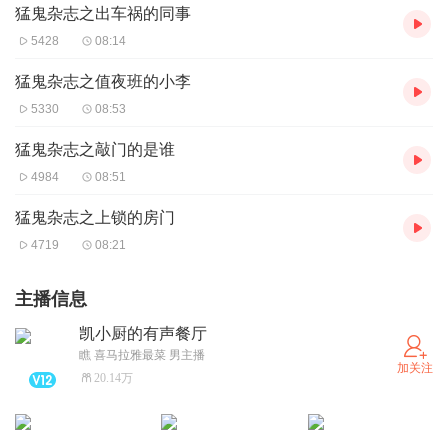
猛鬼杂志之出车祸的同事
5428
08:14
猛鬼杂志之值夜班的小李
5330
08:53
猛鬼杂志之敲门的是谁
4984
08:51
猛鬼杂志之上锁的房门
4719
08:21
主播信息
凯小厨的有声餐厅
瞧 喜马拉雅最菜 男主播
加关注
20.14万