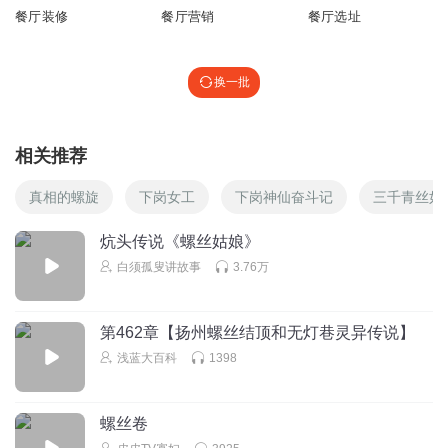
餐厅装修
餐厅营销
餐厅选址
换一批
相关推荐
真相的螺旋
下岗女工
下岗神仙奋斗记
三千青丝如
炕头传说《螺丝姑娘》
白须孤叟讲故事
3.76万
第462章【扬州螺丝结顶和无灯巷灵异传说】
浅蓝大百科
1398
螺丝卷