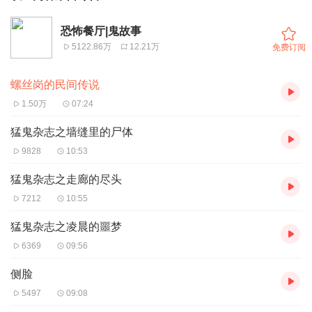
恐怖餐厅|鬼故事
5122.86万
12.21万
免费订阅
螺丝岗的民间传说
1.50万
07:24
猛鬼杂志之墙缝里的尸体
9828
10:53
猛鬼杂志之走廊的尽头
7212
10:55
猛鬼杂志之凌晨的噩梦
6369
09:56
侧脸
5497
09:08