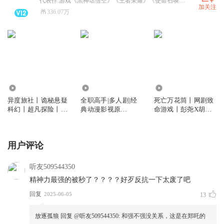
代表作:游戏《黑神话悟空》《王者荣耀》《使命召唤手游》；有声剧《诡秘之主》《撒野》；动画《是王者啊》《小魔头暴露啦》；综艺《乘风破浪的姐姐》《披荆斩棘的哥哥》等~
加关注
336.07万
684.42万
4.64亿
1.64亿
异度旅社丨诡秘悬疑
全职高手|多人剧|经
死亡万花筒丨网剧致
科幻丨超凡探险丨远
典动漫影视原
命游戏丨彭尧X胡良
瞳原著8082Audio制
著|8082Audio制作|热
伟领衔丨西子绪原著
作丨多人有声剧
血青春电竞
丨灵异/悬疑/无限流
多人有声剧丨死万
用户评论
听友509544350
精神力最强的被秒了？？？？好歹反抗一下太废了吧
回复
2025-06-05
13
放逐孤狼
回复 @
听友509544350
:
和强不强没关系，这是在郑吒的