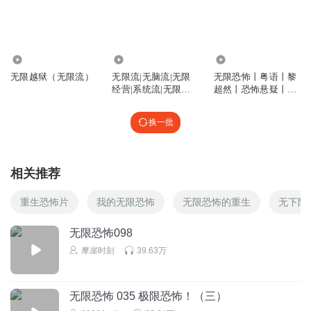
软心萌主
詹兰从第一部恐怖片遇到郑吒，在生化危机1里呆了3小时，
回到主神空间十天，然后在第二部异形1恐怖片里就已经爱上
73.40万
12.60万
89.90万
了郑吒，短短十天多就移情别恋了，她也不是很爱她的男朋
无限越狱（无限流）
无限流|无脑流|无限
无限恐怖丨粤语丨黎
友，真的爱一个人的话，是不可能在他死后短短的十天内爱
经营|系统流|无限工
超然丨恐怖悬疑丨无
厂|多播
限流
上另外一个人的，是因为愧疚吗？所以才会陷在心魔里无法
自拔
换一批
回复
2025-06-23
2
不会ae的弱鸡果
回复 @
软心萌主
:
现实比这更抽象，陪伴一年不
相关推荐
如空降一周，移情别恋可太简单了，这好歹也是同生共死的情谊，
重生恐怖片
我的无限恐怖
无限恐怖的重生
无下限
现实都是嘴皮子说说就移情别恋造上了
无限恐怖098
残月陌爱
摩崖时刻
39.63万
所以詹岚是被谁破的处
回复
2025-11-23
5
无限恐怖 035 极限恐怖！（三）