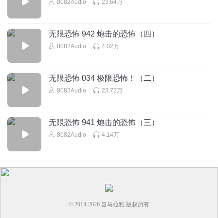
来了来了496
回复 @
残月陌爱
:
李西周 你前面没听吗
8082Audio
23.64万
笑笑傻欧
无限恐怖 942 炮击的恐怖（四）
除了母亲啊，谁能说自己完全无牵无挂，没有一点弱点呢
8082Audio
4.02万
回复
2025-05-10
5
无限恐怖 034 极限恐怖！（二）
野心家_gn
8082Audio
23.72万
这哪里是折磨角色，分明是在折磨读者，全都明知道是假的
却还是豪不反抗，张兰求死的话更是给我听笑了
回复
2025-05-12
5
无限恐怖 941 炮击的恐怖（三）
8082Audio
4.14万
请叫我成霆
回复 @
野心家_gn
:
确实，总感觉有时候这些人智力有
点问题
有一颗吃货的心
说白了就是心魔，太弱了，明知是假的，都死了。为什么还
要一直沉迷呢。
© 2014-
2026
喜马拉雅 版权所有
回复
2025-12-22