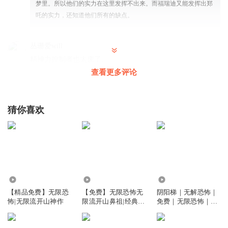
梦里。所以他们的实力在这里发挥不出来。而福瑞迪又能发挥出郑
吒的实力，还知道他们所有的缺点。
丛珊爱will
精神力控制者也太废了……
查看更多评论
回复
2025-05-28
11
画场景的渣渣
猜你喜欢
王侠最让人共情了。。。唉(╥ω╥`)
回复
2025-03-24
10
听友383847363
要是变成我的亲人，我也控制不住
回复
2025-07-20
5.05万
307
78.78万
6
【精品免费】无限恐
【免费】无限恐怖无
阴阳梯｜无解恐怖｜
耿直的小胖子
回复 @
听友383847363
:
我是你的亲人，名叫秦始
怖|无限流开山神作
限流开山鼻祖|经典恐
免费｜无限恐怖｜无
怖游戏|多人
限流
皇，现在被绑架了，V我50解救我