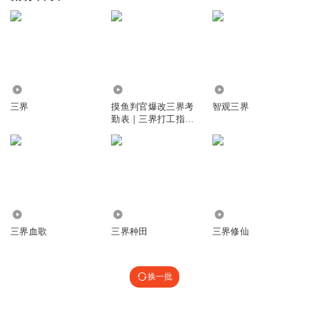
616
6336
8419
三界
摸鱼判官爆改三界考
智观三界
勤表｜三界打工指南
｜爆笑职场修仙
628.50万
4.58万
1083.51万
三界血歌
三界种田
三界修仙
换一批