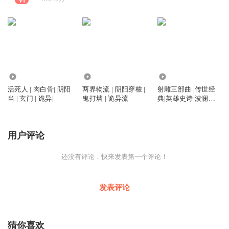
10.74万
10.12万
272.01万
活死人 | 肉白骨| 阴阳
两界物流 | 阴阳穿梭 |
射雕三部曲 |传世经
当 | 玄门 | 诡异|
鬼打墙 | 诡异流
典|英雄史诗|波澜壮
阔|
用户评论
还没有评论，快来发表第一个评论！
发表评论
猜你喜欢