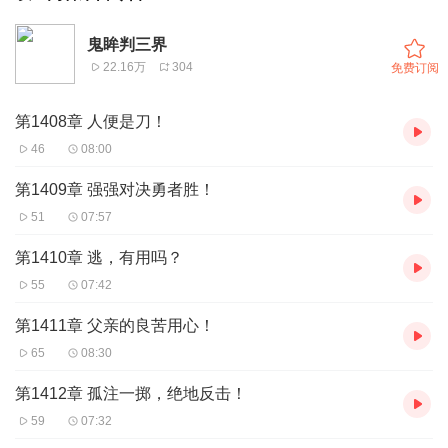
鬼眸判三界
22.16万
304
免费订阅
第1408章 人便是刀！
46
08:00
第1409章 强强对决勇者胜！
51
07:57
第1410章 逃，有用吗？
55
07:42
第1411章 父亲的良苦用心！
65
08:30
第1412章 孤注一掷，绝地反击！
59
07:32