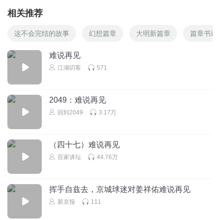
相关推荐
这不会完结的故事
幻想篇章
大明新篇章
篇章书评
难说再见
江湖叨客
571
2049：难说再见
回到2049
3.17万
（四十七）难说再见
百家讲坛
44.76万
挥手自兹去，京城球迷对姜祥佑难说再见
新京报
111