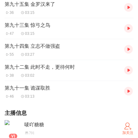
第九十五集 金罗汉来了
36
03:15
第九十三集 惊弓之鸟
47
03:15
第九十四集 立志不做强盗
55
03:27
第九十二集 此时不走，更待何时
38
03:02
第九十一集 诡谋取胜
46
03:13
主播信息
唛吖糖糖
加关注
791