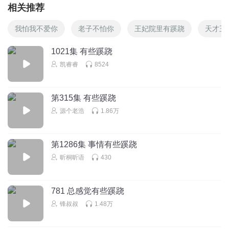
相关推荐
我怕我不爱你
老子不怕你
王妃院里有蹊跷
天才王
1021集 有些蹊跷
凯睿睿
8524
第315集 有些蹊跷
源个老浩
1.86万
第1286集 事情有些蹊跷
昕桐昕语
430
781 总感觉有些蹊跷
锋叔叔
1.48万