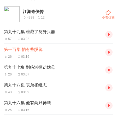
江湖奇侠传
4398
12
免费订阅
第九十九集 暗藏了防身兵器
57
03:22
第一百集 怕有些蹊跷
26
03:19
第九十七集 到临湘探访姑母
26
03:07
第九十八集 表弟杨继志
43
03:09
第九十六集 他有两只神鹰
25
03:16