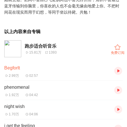
蓝牙传输到你脑里，你喜欢的人也不会毫无缘由地爱上你。不把时
间花在现实而用于幻想，等同于坐以待毙。共勉！
以上内容来自专辑
跑步适合听音乐
15.81万
1393
免费订阅
BegforIt
2.99万
02:57
phenomenal
1.92万
04:42
night wish
1.70万
04:06
i get the feeling