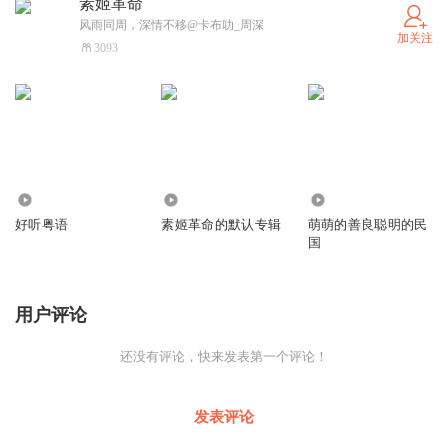
素姬革命
风雨同周，深情不移@卡布叻_周深
加关注
3093
1062
1573
2066
好听粤语
素姬革命的默认专辑
萌萌的善良聪明的民
国
用户评论
还没有评论，快来发表第一个评论！
发表评论