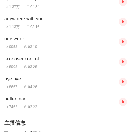
1.37万
04:34
anywhere with you
1.13万
03:16
one week
9953
03:19
take over control
8908
03:28
bye bye
8667
04:26
better man
7462
03:22
主播信息