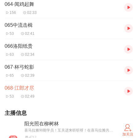
064·闻鸡起舞
156
02:33
065中流击楫
53
02:41
066洛阳纸贵
63
02:34
067·杯弓蛇影
65
02:39
068·江郎才尽
53
02:49
主播信息
阳光照在柳树林
喜马拉雅90期学员！互关进来听听呀！在喜马拉雅共同进步！我喜爱学习，更喜爱听喜马拉雅的有声书，特别喜爱把学习的内容归纳整理，结合自己的体悟在线下开讲座，这样的生活很愉快！
加关注
4712