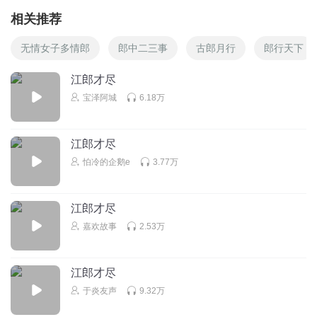
相关推荐
无情女子多情郎
郎中二三事
古郎月行
郎行天下
江郎才尽
宝泽阿城
6.18万
江郎才尽
怕冷的企鹅e
3.77万
江郎才尽
嘉欢故事
2.53万
江郎才尽
于炎友声
9.32万