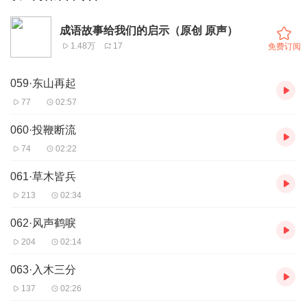
成语故事给我们的启示（原创 原声）
1.48万
17
免费订阅
059·东山再起
77
02:57
060·投鞭断流
74
02:22
061·草木皆兵
213
02:34
062·风声鹤唳
204
02:14
063·入木三分
137
02:26