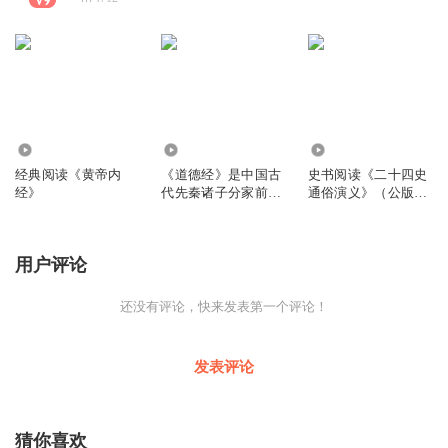
6.37万
9712
3.35万
经典阅读《黄帝内
《道德经》是中国古
史书阅读《二十四史
经》
代先秦诸子分家前的
通俗演义》（公版
一部重要著作，
书）
用户评论
还没有评论，快来发表第一个评论！
发表评论
猜你喜欢