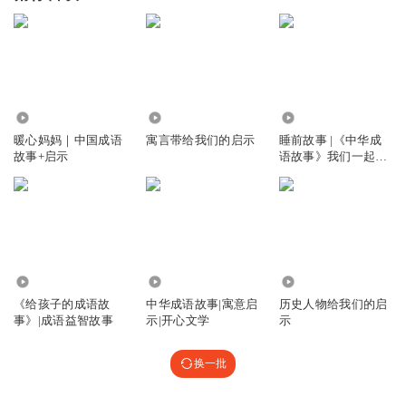
1.08万
505
1.39万
暖心妈妈｜中国成语
寓言带给我们的启示
睡前故事 |《中华成
故事+启示
语故事》我们一起学
习成语吧
1307
1.86万
1433
《给孩子的成语故
中华成语故事|寓意启
历史人物给我们的启
事》|成语益智故事
示|开心文学
示
换一批