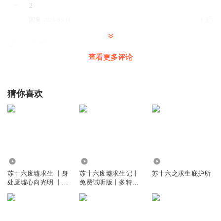
2
回复
2025-03-11
1
x分钟
好听
查看更多评论
回复
2026-02-20
0
猜你喜欢
青春永驻村
。
回复
2025-09-06
0
易蓉蓉
354
412.64万
495
动物餐厅
苏十六废墟求生 丨身
苏十六废墟求生记丨
苏十六之求生庇护所
回复
2025-09-12
0
处废墟心向光明 丨多
免费试听版丨多特熊
特熊20
故事
第二次会员
01:37