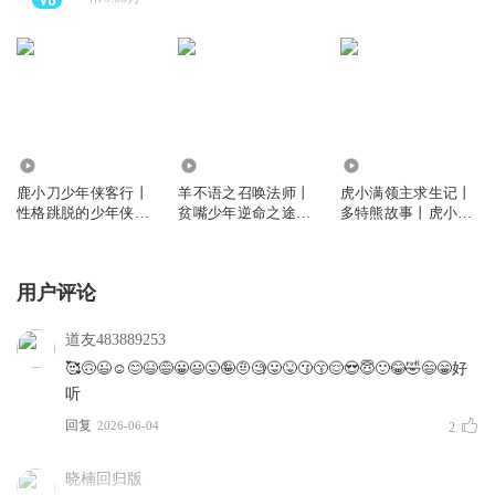
65.76万
35.31万
1923.65万
鹿小刀少年侠客行丨
羊不语之召唤法师丨
虎小满领主求生记丨
性格跳脱的少年侠客
贫嘴少年逆命之途丨
多特熊故事丨虎小满
丨多特熊故事
多特熊故事
领主系列
用户评论
道友483889253
🥰🙃😉☺️😊😆😅😀😃😜🤪🤨🧐😛😝😗😙😌😍😇🙂😂🤣😄😁好
听
回复
2026-06-04
2
晓楠回归版