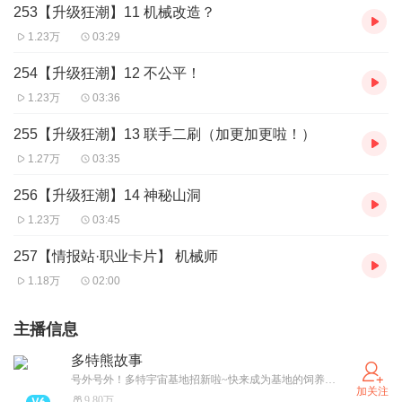
253【升级狂潮】11 机械改造？
1.23万
03:29
254【升级狂潮】12 不公平！
1.23万
03:36
255【升级狂潮】13 联手二刷（加更加更啦！）
1.27万
03:35
256【升级狂潮】14 神秘山洞
1.23万
03:45
257【情报站·职业卡片】 机械师
1.18万
02:00
主播信息
多特熊故事
号外号外！多特宇宙基地招新啦~快来成为基地的饲养员，投喂多特熊吧！（卫星小红薯同名哦~）
加关注
9.80万