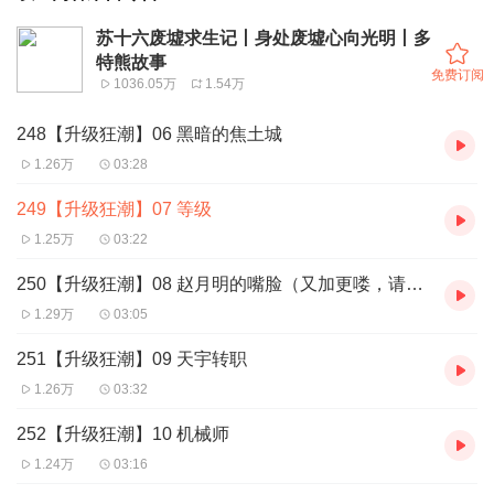
苏十六废墟求生记丨身处废墟心向光明丨多
特熊故事
免费订阅
1036.05万
1.54万
248【升级狂潮】06 黑暗的焦土城
1.26万
03:28
249【升级狂潮】07 等级
1.25万
03:22
250【升级狂潮】08 赵月明的嘴脸（又加更喽，请多支持呀！）
1.29万
03:05
251【升级狂潮】09 天宇转职
1.26万
03:32
252【升级狂潮】10 机械师
1.24万
03:16