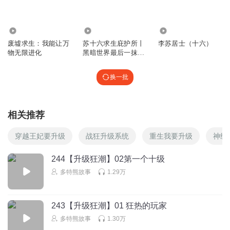
回复
2025-07-16
0
106.89万
391.49万
343
刘国栗
废墟求生：我能让万
苏十六求生庇护所丨
李苏居士（十六）
好听
物无限进化
黑暗世界最后一抹光
丨多特熊故事
回复
2025-04-01
0
换一批
背书赶快走开走开
6
相关推荐
回复
2025-03-22
0
穿越王妃要升级
战狂升级系统
重生我要升级
神级
ydjjacbmsnh
1
244【升级狂潮】02第一个十级
回复
2025-03-11
0
多特熊故事
1.29万
243【升级狂潮】01 狂热的玩家
多特熊故事
1.30万