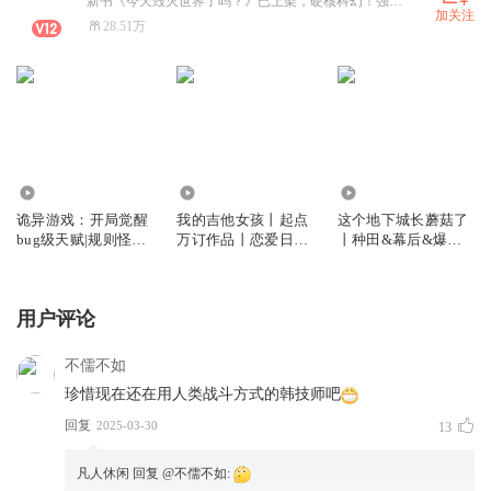
新书《今天毁灭世界了吗？》已上架，硬核科幻！强烈推荐！帮忙点点订阅支持一下！拜托啦！
加关注
28.51万
1473.02万
12.65万
1051.79万
诡异游戏：开局觉醒
我的吉他女孩丨起点
这个地下城长蘑菇了
bug级天赋|规则怪谈|
万订作品丨恋爱日常
丨种田&幕后&爆笑&
惊悚&反转|vip免费|
丨甜蜜温馨丨现代言
沙雕丨轻小说丨一木
多人有声剧
情丨vip免费丨多人
团队制作丨多人有声
有声剧
剧
用户评论
不儒不如
珍惜现在还在用人类战斗方式的韩技师吧
回复
2025-03-30
13
凡人休闲
回复 @
不儒不如
: