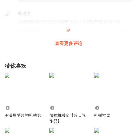
瓶碰屏
13区妹纸表示你欠的钱啥时候还？我的装甲啥时候升级
回复
2026-01-05
3
查看更多评论
龙鬼吹灯
什么都有都是现成的要什么有什么，怪不得在主角眼里只有
穷和富玩家，代入感低就是这个还有另一个代入感，就是玩
猜你喜欢
家没人指导没人管理什么样的人都有乱七八糟，瞧瞧另一本
管理者都是一步一步来的在它眼里只有休闲和战斗玩家公平
对待最后银币变现金吃喝不愁
回复
2026-01-07
1
硕大的盆
回复 @
龙鬼吹灯
:
这本小说是该有细节的地方没有细节，
14.25万
1304.54万
46.27万
该有热血的地方没有热血。满篇的阴谋型暴击，而且映射现实的部
美漫里的超神机械师
超神机械师【超人气
机械神皇
分，也是没有逻辑。比另一本差的不是一星半点啊。很赞同你的观
作品】
点