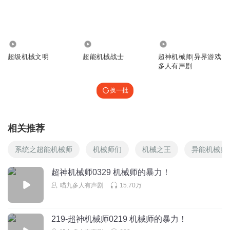
超隐忍的修罗
老太的小车
回复
2025-09-26
1
92.20万
17.16万
2.19亿
超级机械文明
超能机械战士
超神机械师|异界游戏
老鼠见大喵
回复 @
小鬼曼波
:
哈夫克是谁？
多人有声剧
换一批
听友521590752
这个黄玉还留着干啥，让他滚回去
回复
2026-04-29
2
相关推荐
思想猫
系统之超能机械师
机械师们
机械之王
异能机械师
哦
超神机械师0329 机械师的暴力！
回复
2026-05-08
0
喵九多人有声剧
15.70万
鲨丶雕
219-超神机械师0219 机械师的暴力！
回复
2026-07-22
0