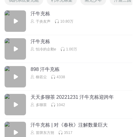
汗牛充栋
于炎友声
10.80万
汗牛充栋
怕冷的企鹅e
1.00万
898 汗牛充栋
柳若尘
4338
天天多聊茶 20221231 汗牛充栋迎跨年
多聊茶
1042
汗牛充栋 | 对《春秋》注解数量巨大
冒牌东方朔
3517