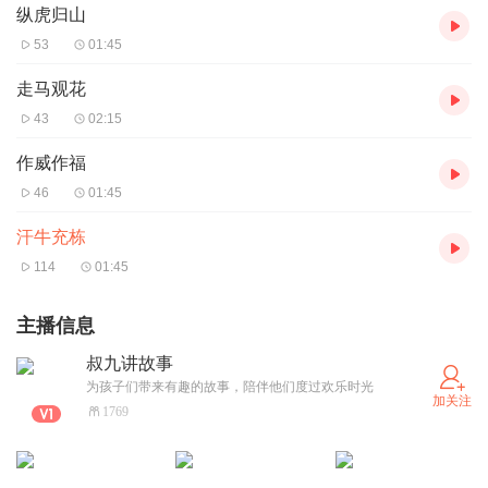
纵虎归山
53
01:45
走马观花
43
02:15
作威作福
46
01:45
汗牛充栋
114
01:45
主播信息
叔九讲故事
为孩子们带来有趣的故事，陪伴他们度过欢乐时光
加关注
1769