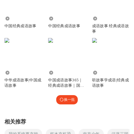
1908
4578
3662
中国经典成语故事
中国经典成语故事
成语故事 经典成语故
事
1.24万
445
4.67万
中华成语故事|中国成
中国成语故事365｜
听故事学成语|经典成
语故事
经典成语故事｜国学
语故事
文化科普
换一批
相关推荐
我的系统要充能
朽木充栋梁
南充少年
汗蒸三国