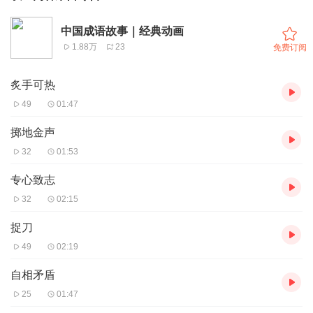
中国成语故事｜经典动画
1.88万
23
免费订阅
炙手可热
49
01:47
掷地金声
32
01:53
专心致志
32
02:15
捉刀
49
02:19
自相矛盾
25
01:47