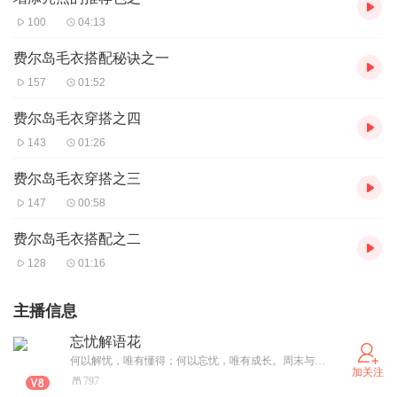
100
04:13
费尔岛毛衣搭配秘诀之一
157
01:52
费尔岛毛衣穿搭之四
143
01:26
费尔岛毛衣穿搭之三
147
00:58
费尔岛毛衣搭配之二
128
01:16
主播信息
忘忧解语花
何以解忧，唯有懂得；何以忘忧，唯有成长。周末与工作日不定时直播，直播时间为每次一小时，语音连麦为每人十五分钟。大家关注主播后，在每次直播时会有直播提醒，欢迎大家来直播间交流互鉴。感谢大家的关注与支持，让我们一起成长在路上！（帮助大家进行成长过程中的困惑与担忧分析，需要一对一咨询的朋友请私信我）
加关注
797