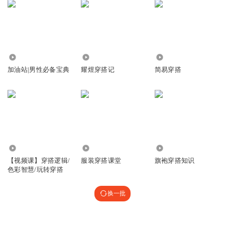
8.48万
17.58万
762
加油站|男性必备宝典
耀煜穿搭记
简易穿搭
21.45万
2.07万
6.49万
【视频课】穿搭逻辑/
服装穿搭课堂
旗袍穿搭知识
色彩智慧/玩转穿搭
换一批