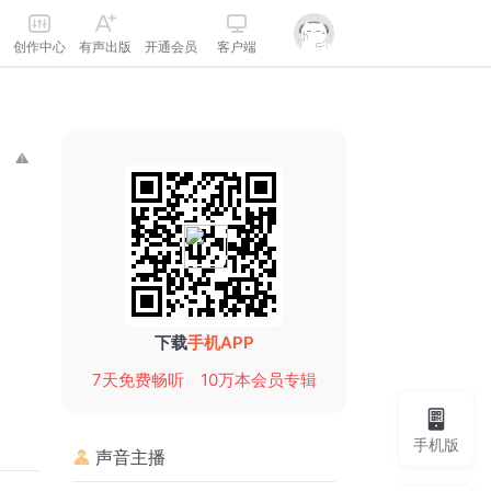
创作中心
有声出版
开通会员
客户端
下载
手机APP
7天免费畅听
10万本会员专辑
手机版
声音主播