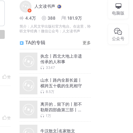
人文读书声
电脑版
4.4万
388
181.9万
简介：
人民文学出版社官方电台。在这里，聆
听文学经典！微信公众号：人文读书声
论
公众号
TA的专辑
更多
执念丨西北大地上非遗
传承的人和事
3347
赞
山水丨路内全新长篇丨
横跨五十载的生死相守
8.5万
离开的，留下的丨那不
勒斯四部曲第三部丨埃
莱娜费兰特
1万
赞
牛汉散文|名家散文