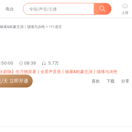
电台
上传
>
杨幂&欧豪主演丨缱绻与决绝
111.谎言
:50:00
08:39
5.7万
火剧场】生万物原著丨全景声音质丨杨幂&欧豪主演丨缱绻与决绝
元/天 立即开通
喜欢
下载
分享