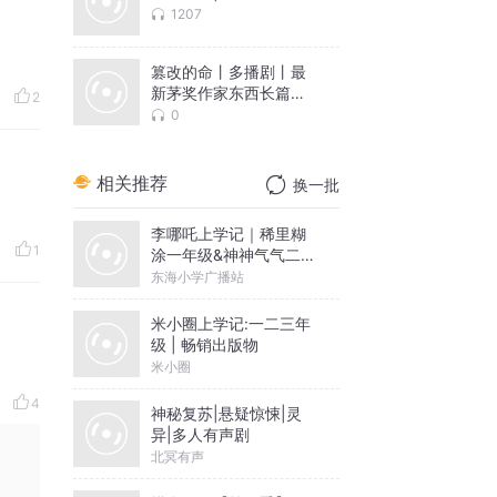
1207
篡改的命丨多播剧丨最
新茅奖作家东西长篇小
2
说
0
相关推荐
换一批
李哪吒上学记｜稀里糊
1
涂一年级&神神气气二年
级
东海小学广播站
米小圈上学记:一二三年
级 | 畅销出版物
米小圈
4
神秘复苏|悬疑惊悚|灵
异|多人有声剧
北冥有声