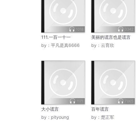
1018
3342
111.一百一十一
美丽的谎言也是谎言
by：
平凡是真6666
by：
云育欣
1171
7865
大小谎言
百年谎言
by：
pityoung
by：
楚正军