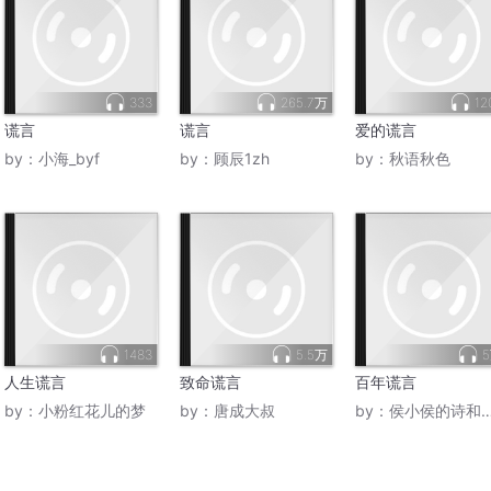
333
265.7万
12
谎言
谎言
爱的谎言
by：
小海_byf
by：
顾辰1zh
by：
秋语秋色
1483
5.5万
人生谎言
致命谎言
百年谎言
by：
小粉红花儿的梦
by：
唐成大叔
by：
侯小侯的诗和远方