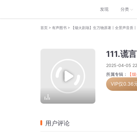
发现
分类
>
>
首页
有声图书
【烟火剧场】生万物原著丨全景声音质丨
111.谎言
2025-04-05 22
所属专辑：
【烟
VIP仅
0.36
用户评论