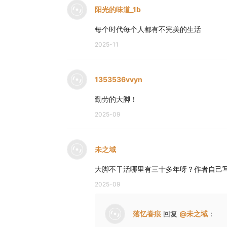
阳光的味道_1b
每个时代每个人都有不完美的生活
2025-11
1353536vvyn
勤劳的大脚！
2025-09
未之域
大脚不干活哪里有三十多年呀？作者自己
2025-09
落忆眷痕
回复
@
未之域
：