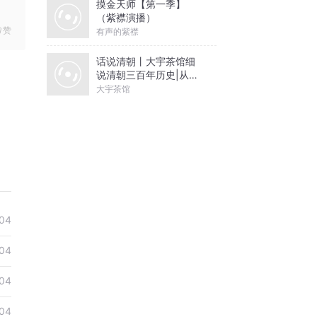
摸金天师【第一季】
（紫襟演播）
赞
有声的紫襟
话说清朝丨大宇茶馆细
说清朝三百年历史|从努
尔哈赤到末代皇帝溥仪|
大宇茶馆
康熙雍正乾隆
04
04
04
04