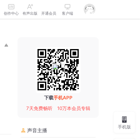
创作中心
有声出版
开通会员
客户端
下载
手机APP
7天免费畅听
10万本会员专辑
手机版
声音主播