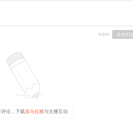
发表评
0
/
300
有评论，下载
喜马拉雅
与主播互动