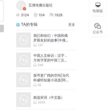
五洲传播出版社
电脑版
3124
104
1928
TA的专辑
更多
论
公众号
我们和你们：中国和俄
罗斯友好的故事|中俄友
好故事集
137
中国人文标识：汉字，
方块字里的中国 | 汉字
的发展史 | 代表中国文
546
化的20个汉字
探寻更广阔的空间|当代
科威特短篇小说选|阿拉
伯小说
62
精选宋词（中文版）
3024