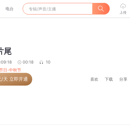
电台
上传
片尾
:09:18
00:18
10
节日-中秋节
元/天 立即开通
喜欢
下载
分享