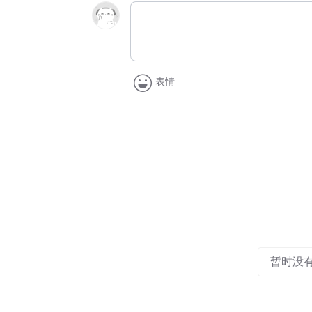
表情
暂时没