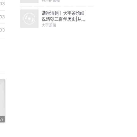
有声的紫襟
03
话说清朝丨大宇茶馆细
03
说清朝三百年历史|从努
尔哈赤到末代皇帝溥仪|
大宇茶馆
03
康熙雍正乾隆
8万