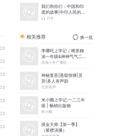
我们和你们：中国和印
度的故事|中印人民的友
好交往与友好合作|中印
218
29位作者的亲身讲述
相关推荐
换一批
03
李哪吒上学记｜稀里糊
涂一年级&神神气气二年
03
级
东海小学广播站
03
神秘复苏|悬疑惊悚|灵
异|多人有声剧
北冥有声
03
米小圈上学记:一二三年
03
级 | 畅销出版物
米小圈
03
摸金天师【第一季】
03
（紫襟演播）