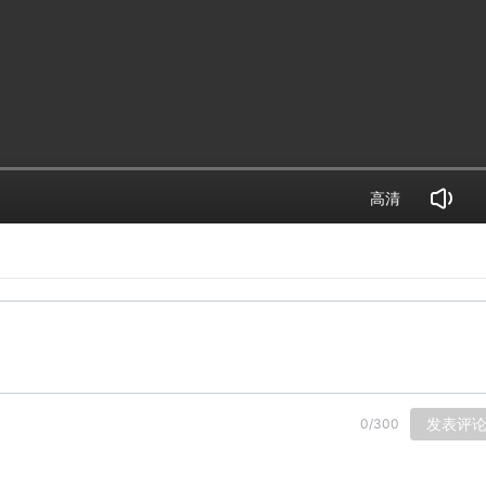
高清
发表评
0
/
300