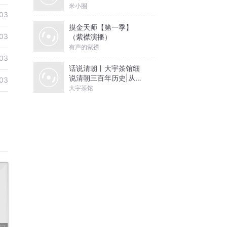
米小圈
03
摸金天师【第一季】
03
（紫襟演播）
有声的紫襟
03
话说清朝丨大宇茶馆细
说清朝三百年历史|从努
03
尔哈赤到末代皇帝溥仪|
大宇茶馆
康熙雍正乾隆