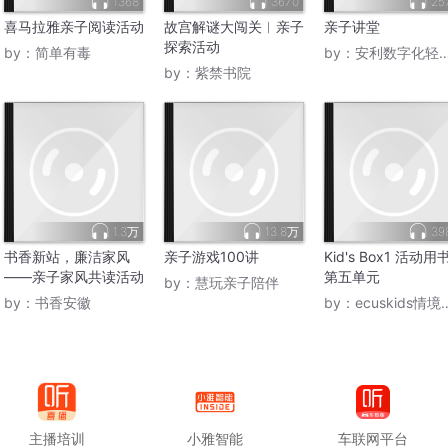
1368
3670
25
喜马拉雅亲子阅读活动
故宫解谜大闯关︳亲子
亲子讲堂
探索活动
by：
简单有毒
by：
安利数字化轻创业平台
by：
紫禁书院
1.3万
13.8万
39
书香新站，廉洁家风
亲子游戏100讲
Kid's Box1 活动用
——亲子家风共读活动
第五单元
by：
慧玩亲子陪伴
by：
书香安徽
by：
ecuskids情境英语
主播培训
小雅智能
车联网平台