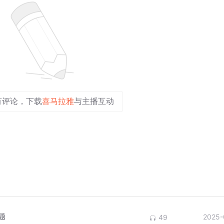
有评论，下载
喜马拉雅
与主播互动
题
2025-
49