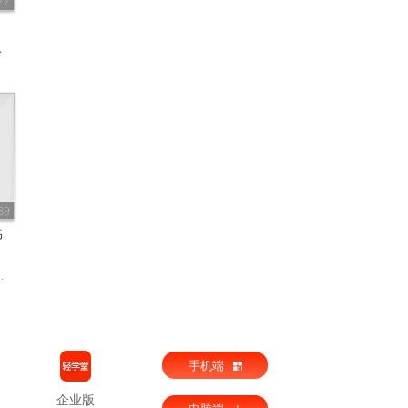
77
89
书
手机端
企业版