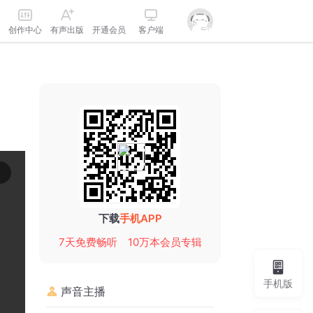
创作中心
有声出版
开通会员
客户端
下载
手机APP
7天免费畅听
10万本会员专辑
手机版
声音主播