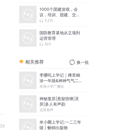
1000个团建游戏，会
议，培训、团建、交际
游戏大全
5.2万
国防教育基地从立项到
运营管理
923
相关推荐
换一批
李哪吒上学记｜稀里糊
涂一年级&神神气气二年
级
东海小学广播站
神秘复苏|悬疑惊悚|灵
异|多人有声剧
北冥有声
米小圈上学记:一二三年
03
级 | 畅销出版物