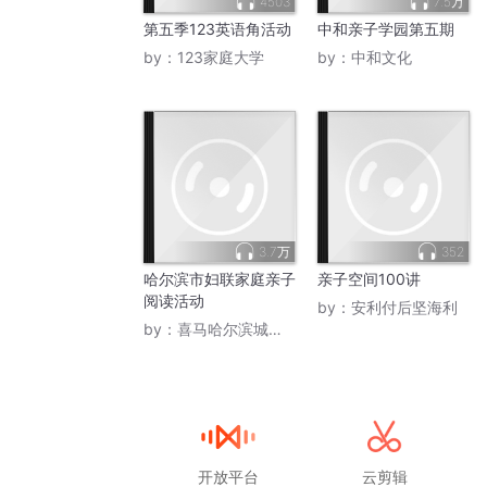
4503
7.5万
第五季123英语角活动
中和亲子学园第五期
by：
123家庭大学
by：
中和文化
3.7万
352
哈尔滨市妇联家庭亲子
亲子空间100讲
阅读活动
by：
安利付后坚海利
by：
喜马哈尔滨城市营销商
开放平台
云剪辑