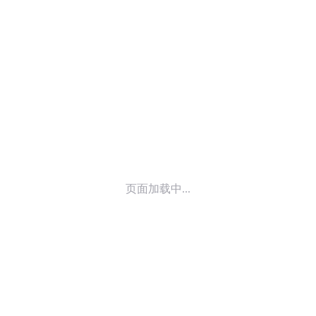
© 2014-
2025
喜马拉雅 版权所有
页面加载中...