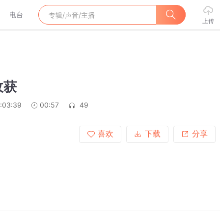
电台
上传
收获
:03:39
00:57
49
喜欢
下载
分享