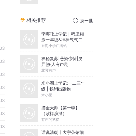
相关推荐
换一批
李哪吒上学记｜稀里糊
涂一年级&神神气气二年
级
东海小学广播站
03
神秘复苏|悬疑惊悚|灵
03
异|多人有声剧
北冥有声
03
米小圈上学记:一二三年
03
级 | 畅销出版物
米小圈
03
摸金天师【第一季】
（紫襟演播）
03
有声的紫襟
03
话说清朝丨大宇茶馆细