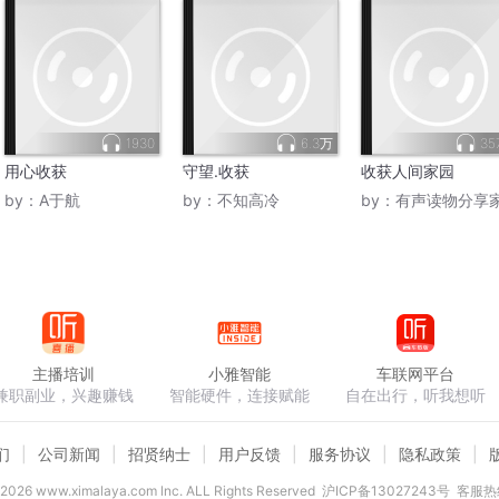
1930
6.3万
35
用心收获
守望.收获
收获人间家园
by：
A于航
by：
不知高冷
by：
有声读物分享
主播培训
小雅智能
车联网平台
兼职副业，兴趣赚钱
智能硬件，连接赋能
自在出行，听我想听
们
公司新闻
招贤纳士
用户反馈
服务协议
隐私政策
2026
www.ximalaya.com lnc. ALL Rights Reserved
沪ICP备13027243号
客服热线