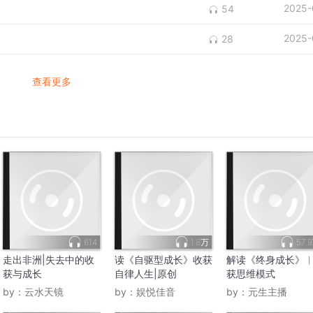
2025-
54
2025-
28
查看更多
614
1.8万
57.
走出非洲|失去中的收
读《自驱型成长》收获
解读《终身成长》
获与成长
自律人生|原创
获思维模式
by：
云水天镜
by：
娱悦佳音
by：
元生主播