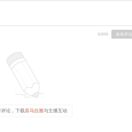
发表评
0
/
300
有评论，下载
喜马拉雅
与主播互动