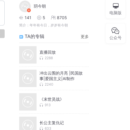
玥今朝
电脑版
141
5
8705
简介：
年年有今日，岁岁有今朝
论
TA的专辑
更多
公众号
直播回放
2288
冲出云围的月亮 |民国故
事|爱国主义|AI制作
2240
《末世灵战》
913
长公主复仇记
633