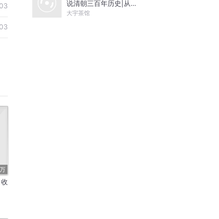
说清朝三百年历史|从努
03
尔哈赤到末代皇帝溥仪|
大宇茶馆
康熙雍正乾隆
03
9万
︱收