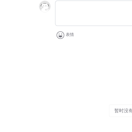
表情
暂时没