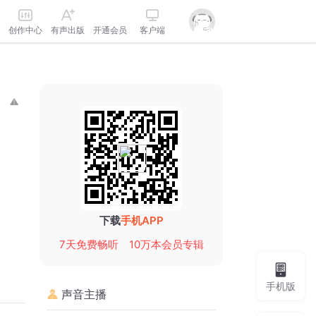
创作中心
有声出版
开通会员
客户端
下载
手机APP
7天免费畅听
10万本会员专辑
手机版
声音主播