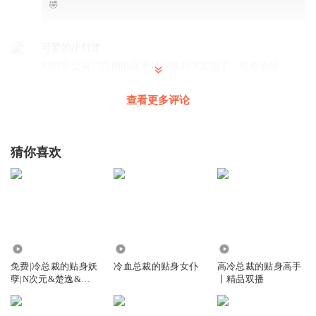
🤣
可爱的小灯笼
刘胜华公司门口倒的尿液是谁做的？太损了，哈哈哈哈
回复
2025-03-17
12
查看更多评论
尋寳兒
回复 @
可爱的小灯笼
:
太损了这都能想出来
猜你喜欢
喵嘻马96
韩杉为了公司是尽了全力，一心想保住公司！
回复
2025-03-18
9
尋寳兒
回复 @
喵嘻马96
:
他和刘胜华一起创建的那个公司不舍得
1.03万
42.01万
7.33万
免费|冷总裁的贴身妖
冷血总裁的贴身女仆
高冷总裁的贴身高手
喵嘻马96
孽|N次元&楚逸&冷
丨精品双播
韩杉是遇人不淑，刘盛华不是良人
溟澈
回复
2025-03-18
9