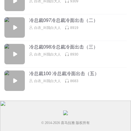
白衣_叫我白大人
9309
哈哈哈，原来是华老呀！
回复
2025-03-17
9
冷总裁097冷总裁冷面出击（二）
尋寳兒
回复 @
可爱的小灯笼
:
不可思议
白衣_叫我白大人
8919
景漫博尔
冷总裁098冷总裁冷面出击（三）
等韩山彻底对刘胜华寒心了，就自动把股份交出来了
白衣_叫我白大人
8930
回复
2025-03-18
8
尋寳兒
回复 @
景漫博尔
:
确实太让人寒心了
冷总裁100 冷总裁冷面出击（五）
白衣_叫我白大人
8683
胭脂雪xue
冷漠试刘胜华这计策真秒啊！
回复
2025-03-18
9
喵嘻马96
© 2014-
2026
喜马拉雅 版权所有
刘盛华这时候在干啥呀！