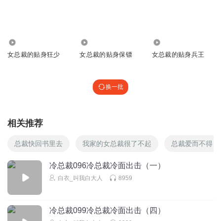
尋寳兒
回复 @
喵嘻马96
:
人性的没了
2.98万
32.61万
1.05万
白大人白衣卿相
女总裁的贴身狂少
女总裁的贴身保镖
女总裁的贴身兵王
是尿液，这是谁干的，冷冥澈嘛？
回复
2025-03-18
9
换一批
尋寳兒
回复 @
白大人白衣卿相
:
不可能是他吧那么洁癖的一个人🤣
相关推荐
你我安然无恙
冷漠的试探，刘胜华会怎么做？ 一边是儿子，一边是一起打
总裁快回书里去
我家的女总裁很了不起
总裁爱而不得
拼的合伙人，很是期待明天的剧情。
回复
冷总裁096冷总裁冷面出击（一）
2025-03-17
10
白衣_叫我白大人
8959
尋寳兒
回复 @
你我安然无恙
:
他会选合伙人应该
冷总裁099冷总裁冷面出击（四）
可爱的小灯笼