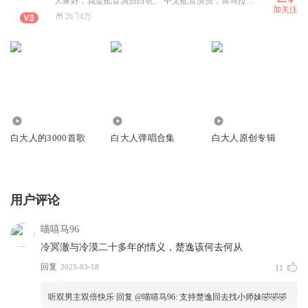
大家好，我是配音演员白衣。 中文配音演员，喜马拉雅官方认证：高级有声演播师，王者荣耀官方配音大赛第二，感谢世界有音乐第一，国风原创音乐节第一，代表作：央视正剧《杨戬传》《神谕》 活动戳助理:肉_沫
加关注
26.74万
65.82万
5576
2.35万
白大人的3000首歌
白大人弹唱合集
白大人原创专辑
用户评论
喵嘻马96
冷冥澈与冷漠二十多年的情义，楚逸该何去何从
回复
2025-03-18
11
听双男主双倍快乐
回复 @
喵嘻马96
:
支持楚逸回去找小师妹🤣🤣🤣