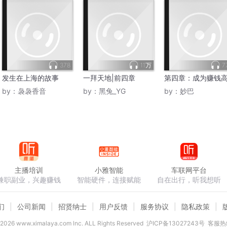
378
11万
7
发生在上海的故事
一拜天地|前四章
第四章：成为赚钱
by：
袅袅香音
by：
黑兔_YG
by：
妙巴
主播培训
小雅智能
车联网平台
兼职副业，兴趣赚钱
智能硬件，连接赋能
自在出行，听我想听
们
公司新闻
招贤纳士
用户反馈
服务协议
隐私政策
2026
www.ximalaya.com lnc. ALL Rights Reserved
沪ICP备13027243号
客服热线