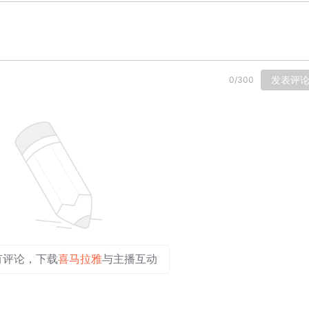
发表评
0
/
300
有评论，下载
喜马拉雅
与主播互动