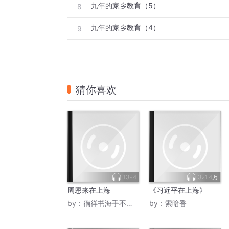
九年的家乡教育（5）
8
九年的家乡教育（4）
9
猜你喜欢
1394
321.4万
周恩来在上海
《习近平在上海》
by：
徜徉书海手不释卷
by：
索暗香