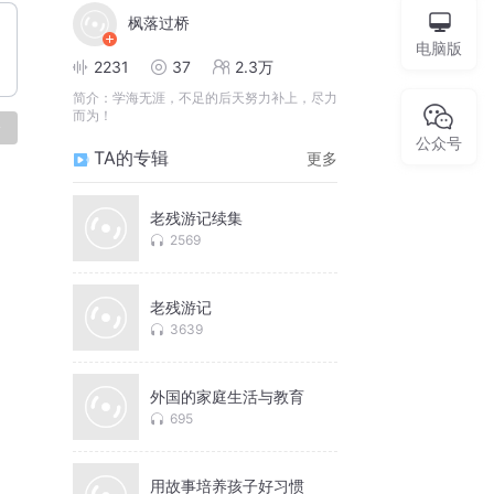
枫落过桥
电脑版
2231
37
2.3万
简介：
学海无涯，不足的后天努力补上，尽力
而为！
论
公众号
TA的专辑
更多
老残游记续集
2569
老残游记
3639
外国的家庭生活与教育
695
用故事培养孩子好习惯