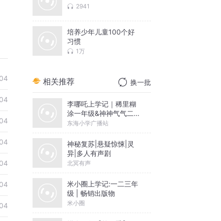
2941
培养少年儿童100个好
习惯
1万
04
相关推荐
换一批
04
李哪吒上学记｜稀里糊
涂一年级&神神气气二年
04
级
东海小学广播站
04
神秘复苏|悬疑惊悚|灵
异|多人有声剧
04
北冥有声
米小圈上学记:一二三年
04
级 | 畅销出版物
米小圈
04