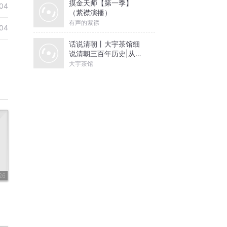
摸金天师【第一季】
04
（紫襟演播）
有声的紫襟
04
话说清朝丨大宇茶馆细
说清朝三百年历史|从努
尔哈赤到末代皇帝溥仪|
大宇茶馆
康熙雍正乾隆
26