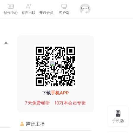
创作中心
有声出版
开通会员
客户端
下载
手机APP
7天免费畅听
10万本会员专辑
手机版
声音主播