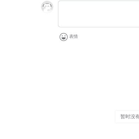
表情
暂时没