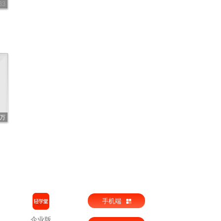
63
｜
7万
手机端
企业版