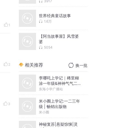
3917
世界经典童话故事
1.6万
1
【阿当故事屋】风雪婆
婆
5054
相关推荐
2
换一批
李哪吒上学记｜稀里糊
涂一年级&神神气气二年
级
东海小学广播站
米小圈上学记:一二三年
3
级 | 畅销出版物
米小圈
神秘复苏|悬疑惊悚|灵