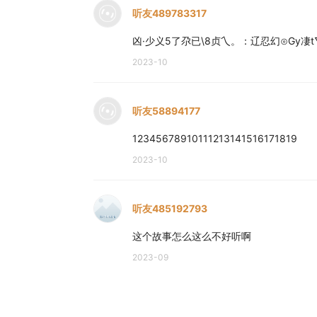
听友489783317
凶·少义5了尕已\8贞乀。：辽忍幻⊙Gy凄t
2023-10
听友58894177
12345678910111213141516171819
2023-10
听友485192793
这个故事怎么这么不好听啊
2023-09