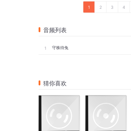
1
2
3
4
音频列表
守株待兔
1
猜你喜欢