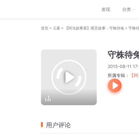
发现
分类
>
>
>
首页
儿童
【阿当故事屋】寓言故事：守株待兔
守株
守株待
2015-08-11 17
所属专辑：
【阿
用户评论