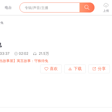
电台
上传
待兔
兔
:33:37
02:02
21.5万
当故事屋】寓言故事：守株待兔
喜欢
下载
分享