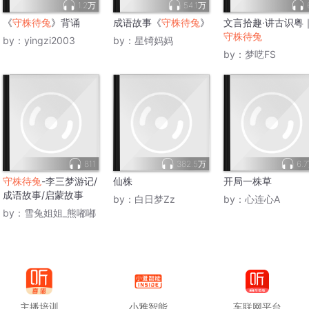
1.2万
54.1万
《
守株待兔
》背诵
成语故事《
守株待兔
》
文言拾趣·讲古识粤
守株待兔
by：
yingzi2003
by：
星锜妈妈
by：
梦呓FS
811
382.5万
6.
守株待兔
-李三梦游记/
仙株
开局一株草
成语故事/启蒙故事
by：
白日梦Zz
by：
心连心A
by：
雪兔姐姐_熊嘟嘟
主播培训
小雅智能
车联网平台