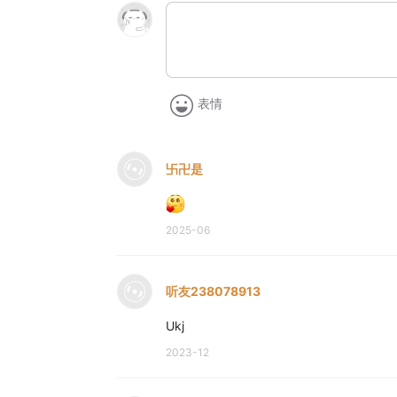
表情
卐卍是
2025-06
听友238078913
Ukj
2023-12