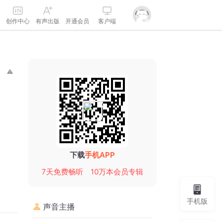
创作中心
有声出版
开通会员
客户端
下载
手机APP
7天免费畅听
10万本会员专辑
手机版
声音主播