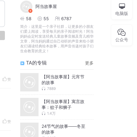
阿当故事屋
电脑版
58
55
6787
简介：
这里是一个亲子社群，让更多的小朋友
们爱上阅读，享受每天的亲子阅读时光！阿当
论
妈妈会定时发送经典儿童故事音频及育儿精华
公众号
文章，阿当妈妈通过自己动听的声音来给小朋
友们诵读经典绘本故事，用声音传递对孩子们
生命教育的意义！
TA的专辑
更多
【阿当故事屋】元宵节
赞
的故事
7889
【阿当故事屋】寓言故
事：蚊子和狮子
1.4万
赞
24节气的故事——冬至
的故事