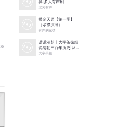
异|多人有声剧
北冥有声
摸金天师【第一季】
（紫襟演播）
有声的紫襟
话说清朝丨大宇茶馆细
08
说清朝三百年历史|从努
尔哈赤到末代皇帝溥仪|
大宇茶馆
康熙雍正乾隆