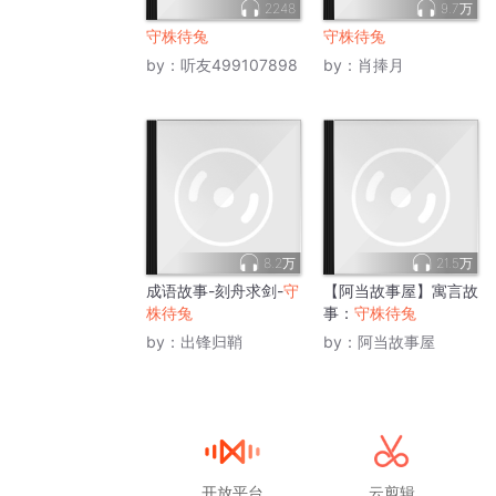
2248
9.7万
守株待兔
守株待兔
by：
听友499107898
by：
肖捧月
8.2万
21.5万
成语故事-刻舟求剑-
守
【阿当故事屋】寓言故
株待兔
事：
守株待兔
by：
出锋归鞘
by：
阿当故事屋
开放平台
云剪辑