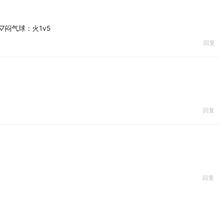
▽闷气球：火1v5
回复
回复
回复