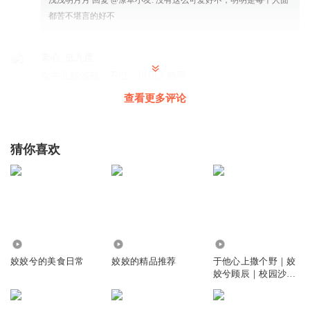
都苦不堪言的好不
素心_低九度
女主儿好凶残，不过，很招人稀罕
回复
2025-03-27
4
查看更多评论
反正我也沒差
🥇七猫必读女频top1️⃣ 🏮皇叔借点功德王妃把符画猛了🏮 ⚡穿
猜你喜欢
越 | 玄学 | 爽文 |醫妃 🪭一眼看生死，一符去百病，一手掐霉
运🪭 CV：姣姣兮&夜阑&巴芬茵符
回复
2025-03-22
0
反正我也沒差
回复 @
反正我也沒差
:
🏮https://xima.tv/1_5q4yFB?
3.06万
7695
812.57万
_sonic=0🏮 🏮https://xima.tv/1_5q4yFB?_sonic=0🏮
姣姣兮的美食日常
姣姣的精品推荐
于他心上撒个野｜姣
姣兮顾辰｜校园沙雕
甜
对舞染笙语_姣气宝