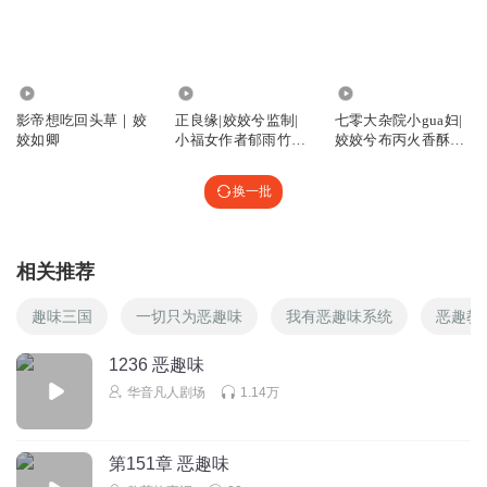
孙源的世界观打碎重建再打碎再重建，真是难为他了
回复
2025-03-22
0
679
296.67万
1.42亿
姣糖罐里的猫_姣气宝
影帝想吃回头草｜姣
正良缘|姣姣兮监制|
七零大杂院小gua妇|
打call姣姣
姣如卿
小福女作者郁雨竹作
姣姣兮布丙火香酥栗
回复
2025-03-22
0
品
爆笑吃瓜
换一批
是个摩羯女
不够听啊
回复
2025-03-22
0
相关推荐
趣味三国
一切只为恶趣味
我有恶趣味系统
恶趣教
1236 恶趣味
华音凡人剧场
1.14万
第151章 恶趣味