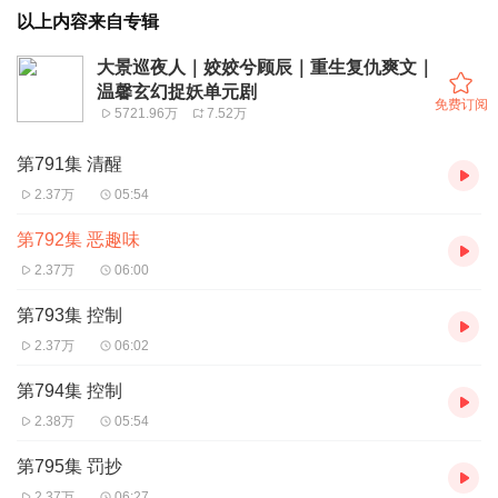
以上内容来自专辑
大景巡夜人｜姣姣兮顾辰｜重生复仇爽文｜
温馨玄幻捉妖单元剧
免费订阅
5721.96万
7.52万
第791集 清醒
2.37万
05:54
第792集 恶趣味
2.37万
06:00
第793集 控制
2.37万
06:02
第794集 控制
2.38万
05:54
第795集 罚抄
2.37万
06:27