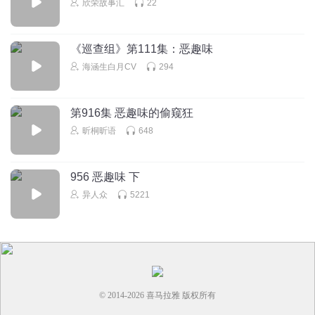
欣荣故事汇
22
《巡查组》第111集：恶趣味
海涵生白月CV
294
第916集 恶趣味的偷窥狂
昕桐昕语
648
956 恶趣味 下
异人众
5221
© 2014-
2026
喜马拉雅 版权所有