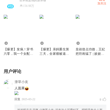
世界就是我的游乐场
加关注
156.98万
750.64万
6971.28万
1.81亿
【爆更】发疯！穿书
【爆更】亲妈重生第
皇叔借点功德，王妃
六零，我一个女配坏
三天，全家都被逼疯
把符画猛了 | 姣姣兮
一点怎么了｜姣姣兮
了丨姣姣兮家长里短
玄学爆款爽文 | 爆更
年代发癫文学｜大爽
丨打脸虐渣丨大女主
版 | 多人有声剧
文
用户评论
潦草小友
人面果
回复
2025-03-22
9
浅浅明月月
回复 @
潦草小友
:
没有这么可爱好不，明明是每个人面