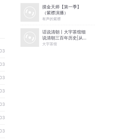
摸金天师【第一季】
（紫襟演播）
有声的紫襟
话说清朝丨大宇茶馆细
说清朝三百年历史|从努
尔哈赤到末代皇帝溥仪|
大宇茶馆
康熙雍正乾隆
03
03
03
03
03
03
03