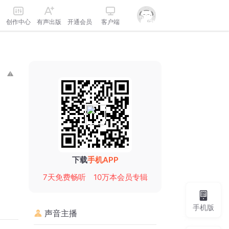
创作中心
有声出版
开通会员
客户端
下载
手机APP
7天免费畅听
10万本会员专辑
手机版
声音主播