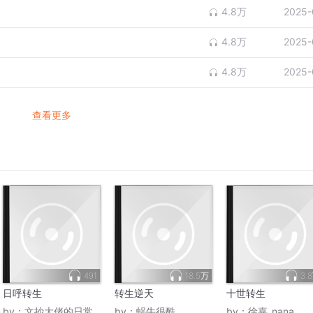
4.8万
2025-
4.8万
2025-
4.8万
2025-
查看更多
491
18.5万
3.
日呼转生
转生逆天
十世转生
by：
文抄大佬的日常
by：
蜗牛很酷
by：
徐嘉_nana