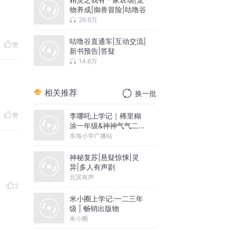
物养成|御兽冒险|咕噜谷
26.6万
咕噜谷直通车|互动交流|
赞
新书预告|答疑
14.6万
相关推荐
换一批
李哪吒上学记｜稀里糊
赞
涂一年级&神神气气二年
级
东海小学广播站
神秘复苏|悬疑惊悚|灵
异|多人有声剧
北冥有声
2
米小圈上学记:一二三年
级 | 畅销出版物
米小圈