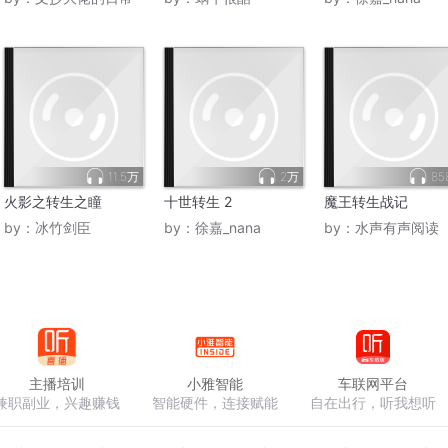
11.5万
2万
85
火影之转生之瞳
十世转生 2
魔王转生战记
by：
冰竹剑臣
by：
徐嘉_nana
by：
水声有声阅读
主播培训
小雅智能
车联网平台
兼职副业，兴趣赚钱
智能硬件，连接赋能
自在出行，听我想听