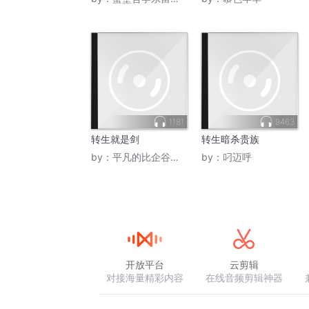
1181
9463
转生就是剑
转生暗杀贵族
by：
平凡的比企谷八幡
by：
叼迈呼
开放平台
云剪辑
对接海量精彩内容
在线音频剪辑神器