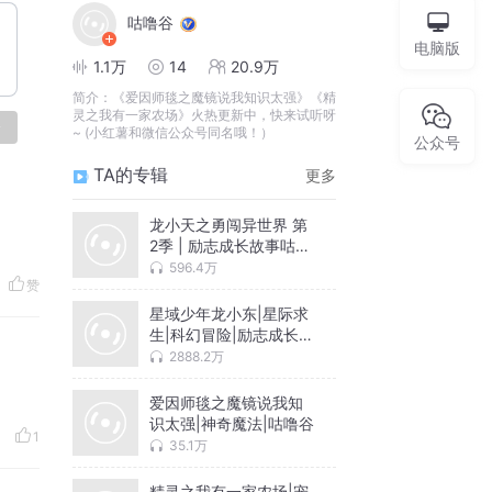
咕噜谷
电脑版
1.1万
14
20.9万
简介：
《爱因师毯之魔镜说我知识太强》《精
灵之我有一家农场》火热更新中，快来试听呀
论
~ (小红薯和微信公众号同名哦！）
公众号
TA的专辑
更多
龙小天之勇闯异世界 第
2季 | 励志成长故事咕噜
谷
596.4万
赞
星域少年龙小东|星际求
生|科幻冒险|励志成长咕
噜谷
2888.2万
爱因师毯之魔镜说我知
识太强|神奇魔法|咕噜谷
1
35.1万
精灵之我有一家农场|宠