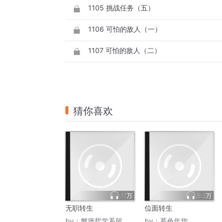
1105 挑战任务（五）
1106 可怕的敌人（一）
1107 可怕的敌人（二）
猜你喜欢
1.1万
8.3万
无职转生
位面转生
by：
蟹堡哲学系留级生
by：
慕色年华