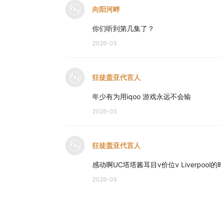
向阳河畔
你们听到第几集了？
2026-05
狂徒盖亚代言人
年少有为用iqoo 游戏永远不会输
2026-05
狂徒盖亚代言人
感动啊UC塔塔酱耳目v价位v Liverpool
2026-05