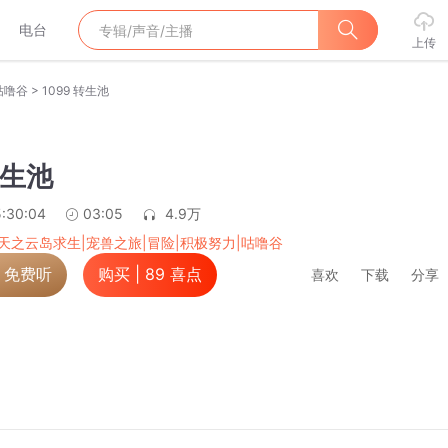
电台
上传
>
咕噜谷
1099 转生池
转生池
:30:04
03:05
4.9万
天之云岛求生|宠兽之旅|冒险|积极努力|咕噜谷
，免费听
购买 |
89
喜点
喜欢
下载
分享