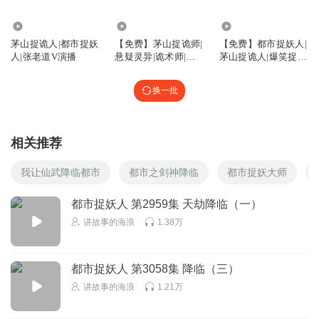
-12.11亿
6.43万
4.78万
茅山捉诡人|都市捉妖
【免费】茅山捉诡师|
【免费】都市捉妖人|
人|张老道V演播
悬疑灵异|诡术师|精
茅山捉诡人|爆笑捉妖
品多人剧
记
换一批
相关推荐
我让仙武降临都市
都市之剑神降临
都市捉妖大师
都市捉妖人 第2959集 天劫降临（一）
讲故事的海浪
1.38万
都市捉妖人 第3058集 降临（三）
讲故事的海浪
1.21万