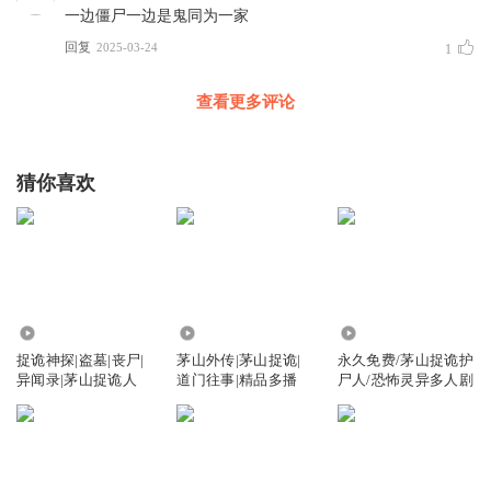
一边僵尸一边是鬼同为一家
回复
2025-03-24
1
查看更多评论
猜你喜欢
64.61万
564.00万
2.02万
捉诡神探|盗墓|丧尸|
茅山外传|茅山捉诡|
永久免费/茅山捉诡护
异闻录|茅山捉诡人
道门往事|精品多播
尸人/恐怖灵异多人剧