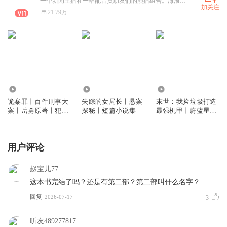
一个新闻主播和一群配音员朋友们的演播组合。海浪演播，一听上瘾！给耳朵带来“视觉盛宴”！
加关注
21.79万
1.66万
2580
194.32万
诡案罪丨百件刑事大
失踪的女局长丨悬案
末世：我捡垃圾打造
案丨岳勇原著丨犯罪
探秘丨短篇小说集
最强机甲丨蔚蓝星途
推理
丨末世机甲科幻丨超
爽战斗场面丨海浪多
播
用户评论
赵宝儿77
这本书完结了吗？还是有第二部？第二部叫什么名字？
回复
2026-07-17
3
听友489277817