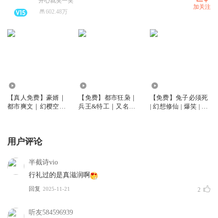
开心就笑一笑
加关注
602.48万
5678.76万
6.26亿
15.17万
【真人免费】豪婿｜
【免费】都市狂枭｜
【免费】兔子必须死
都市爽文｜幻樱空｜
兵王&特工｜又名：
| 幻想修仙 | 爆笑 | 幻
全本免费｜又名：超
都市之最强狂兵版
樱空单播
级女婿
用户评论
半截诗vio
行礼过的是真滋润啊
回复
2025-11-21
2
听友584596939