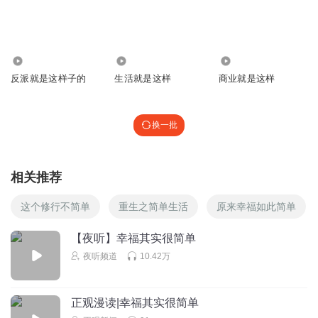
回复
2025-08-02
0
路过一听众
杀杀杀
6101
454
6394.25万
反派就是这样子的
生活就是这样
商业就是这样
回复
2025-03-29
0
换一批
相关推荐
这个修行不简单
重生之简单生活
原来幸福如此简单
【夜听】幸福其实很简单
夜听频道
10.42万
正观漫读|幸福其实很简单