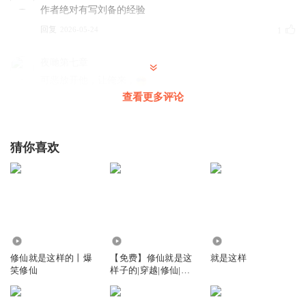
作者绝对有写刘备的经验
回复
2026-05-24
1
夜哋第七章
可恶放开他，让俺来，
查看更多评论
回复
2025-03-24
1
煜龍
猜你喜欢
吐口水
回复
2025-03-25
1
阿尔卑斯棒棒糖_u8
，，，，
回复
7912
2.60万
7049
2025-10-29
0
修仙就是这样的丨爆
【免费】修仙就是这
就是这样
笑修仙
样子的|穿越|修仙|轻
顾缘尽
松
豪赤