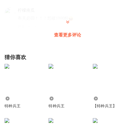
柠檬南瓜
有关必回！！！想破1000粉
回复
2025-03-28
3
查看更多评论
小小猫宇航员
我妈喜欢主播
猜你喜欢
回复
2025-07-27
1
不知道取啥么名字
回复 @
小小猫宇航员
:
主播是女的
温迪樽
有关必回。想破100粉
14.83万
8450
306.69万
特种兵王
特种兵王
【特种兵王】
回复
2025-03-24
2
撒娇的小熊猫