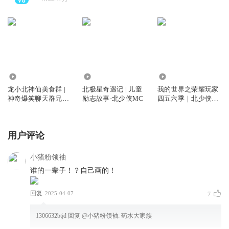
326.71万
2209.05万
1345.61万
龙小北神仙美食群 |
北极星奇遇记 | 儿童
我的世界之荣耀玩家
神奇爆笑聊天群兄弟
励志故事·北少侠MC
四五六季｜北少侠
篇·北少侠
MC
用户评论
小猪粉领袖
谁的一辈子！？自己画的！
回复
2025-04-07
7
1306632btjd
回复 @
小猪粉领袖
:
药水大家族