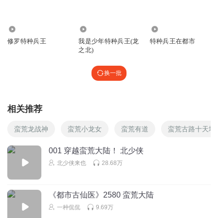
太好听了
👍那在为我投个票就更好了，而且还能为你点赞
投一票吧=👍你十个动态，谢谢🙏(¯―¯٥)
371.07万
2.22万
3.01万
https://xima.tv/1_AqJb1sQ?_sonic=0
修罗特种兵王
我是少年特种兵王(龙
特种兵王在都市
回复
2025-03-29
1
之北)
超坦神龙
回复 @
撒娇的小熊猫
:
这不是你上次的吗，复制了?
换一批
子之神终今
相关推荐
，
回复
2026-03-21
1
蛮荒龙战神
蛮荒小龙女
蛮荒有道
蛮荒古路十天地
特种兵学校小侦探寒蝶
001 穿越蛮荒大陆！ 北少侠
这声音咋又换了
北少侠来也
28.68万
回复
2025-03-24
1
《都市古仙医》2580 蛮荒大陆
不轴
一种侃侃
9.69万
有关必回！！！想破100粉