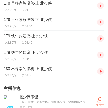
178 里根家族没落-上 北少侠
2.92万
04:18
178 里根家族没落-下 北少侠
2.96万
03:04
179 铁牛的建议-上 北少侠
2.86万
03:46
179 铁牛的建议-下 北少侠
2.82万
04:05
180 不寻常的接机-上 北少侠
2.84万
03:56
主播信息
北少侠来也
【侠之大者，为国为民】我是北少侠，全球招募队友（东少侠、西少侠、南少侠、中少侠等） 一起行侠仗义、济世救民！
加关注
22.47万