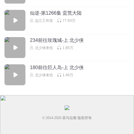
回复
2025-04-14
0
仙逆-第1266集 蛮荒大陆
1397557goeu
边江工作室
77.93万
11
回复
2025-03-26
0
234前往玫瑰城-上 北少侠
北少侠来也
1.85万
有关必回回
太好听了
👍那在为我投个票就更好了，而且还能为你点赞
投一票吧=👍你十个动态，谢谢🙏(¯―¯٥)
180前往巨人岛-上 北少侠
https://xima.tv/1_AqJb1sQ?_sonic=0
北少侠来也
1.46万
回复
2026-06-08
0
© 2014-
2026
喜马拉雅 版权所有