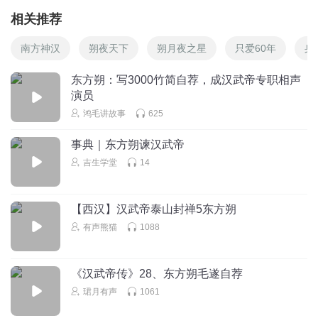
相关推荐
南方神汉
朔夜天下
朔月夜之星
只爱60年
身
东方朔：写3000竹简自荐，成汉武帝专职相声
演员
鸿毛讲故事
625
事典｜东方朔谏汉武帝
吉生学堂
14
【西汉】汉武帝泰山封禅5东方朔
有声熊猫
1088
《汉武帝传》28、东方朔毛遂自荐
珺月有声
1061