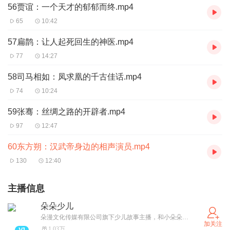
56贾谊：一个天才的郁郁而终.mp4
65
10:42
57扁鹊：让人起死回生的神医.mp4
77
14:27
58司马相如：凤求凰的千古佳话.mp4
74
10:24
59张骞：丝绸之路的开辟者.mp4
97
12:47
60东方朔：汉武帝身边的相声演员.mp4
130
12:40
主播信息
朵朵少儿
朵漫文化传媒有限公司旗下少儿故事主播，和小朵朵一起快乐成长~
加关注
1.03万