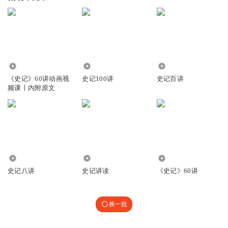
981
2.88万
2274
《史记》60讲动画视
史记100讲
史记百讲
频课丨内附原文
1181
1.01万
10.20万
史记八讲
史记讲读
《史记》60讲
换一批