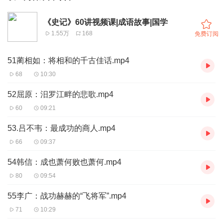
《史记》60讲视频课|成语故事|国学
1.55万
168
免费订阅
51蔺相如：将相和的千古佳话.mp4
68
10:30
52屈原：汨罗江畔的悲歌.mp4
60
09:21
53.吕不韦：最成功的商人.mp4
66
09:37
54韩信：成也萧何败也萧何.mp4
80
09:54
55李广：战功赫赫的“飞将军”.mp4
71
10:29