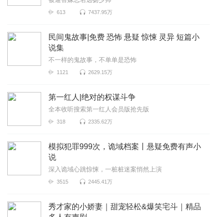
613
7437.95万
民间鬼故事|免费 恐怖 悬疑 惊悚 灵异 短篇小
说集
不一样的鬼故事，不单单是恐怖
1121
2629.15万
第一红人|绝对的权谋斗争
全本收听搜索第一红人会员版抢先版
318
2335.62万
模拟犯罪999次，诡域档案丨悬疑免费有声小
说
深入诡域心跳惊悚，一桩桩迷案悄然上演
3515
2445.41万
秀才家的小娇妻｜甜宠轻松&爆笑宅斗｜精品