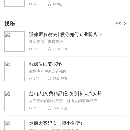
482
4.08亿
娱乐
更多
狐律师有说法 | 教你如何专业听八卦
律师有道，狐说有法
260
1510.02万
甄嬛传细节探秘
磁性声音讲述宫廷秘闻
294
7732.65万
赶山人|免费精品|悬疑惊悚|大兴安岭
大兴安岭的神秘故事，赶山人的离奇经历
233
2264.16万
惊悚大案纪实（胆小勿听）