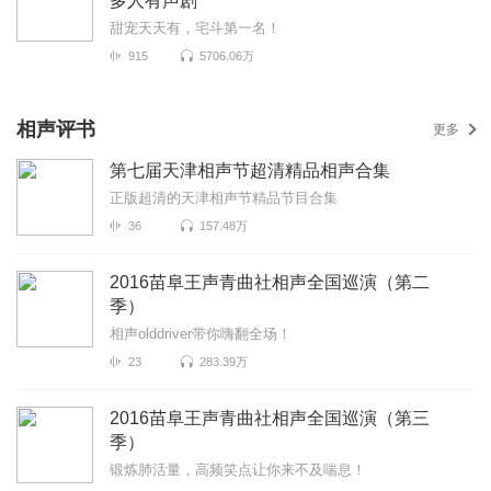
多人有声剧
甜宠天天有，宅斗第一名！
915
5706.06万
相声评书
更多
第七届天津相声节超清精品相声合集
正版超清的天津相声节精品节目合集
36
157.48万
2016苗阜王声青曲社相声全国巡演（第二
季）
相声olddriver带你嗨翻全场！
23
283.39万
2016苗阜王声青曲社相声全国巡演（第三
季）
锻炼肺活量，高频笑点让你来不及喘息！