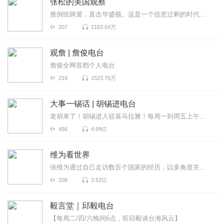
张松的美国观察
推倒纸牌屋，直击华盛顿。这是一个信息过剩的时代，也是一个真相迷离的时代。美国既是中国发展最重要的...
207
2183.64万
观詹 | 詹俊电台
詹俊全网首档个人电台
219
1523.76万
大事一锡话 | 胡锡进电台
老胡来了！胡锡进入驻喜马拉雅！每周一到周五上午喜马拉雅独家呈现，胡锡进为全网听众拨开重重迷雾，听...
456
4.99亿
维为看世界
张维为通过自己走访数百个国家的经历，以多角度关注世界政局变化，跟进社会热门话题，见微知著的分析国...
208
3.52亿
毅言堂｜邱毅电台
【每周二/四/六晚间6点，听邱毅谈台海风云】