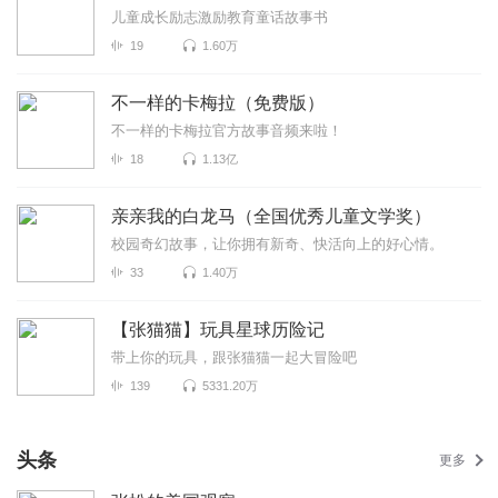
儿童成长励志激励教育童话故事书
19
1.60万
不一样的卡梅拉（免费版）
不一样的卡梅拉官方故事音频来啦！
18
1.13亿
亲亲我的白龙马（全国优秀儿童文学奖）
校园奇幻故事，让你拥有新奇、快活向上的好心情。
33
1.40万
【张猫猫】玩具星球历险记
带上你的玩具，跟张猫猫一起大冒险吧
139
5331.20万
头条
更多