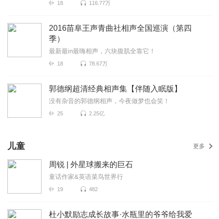
18
116.77万
2016苗阜王声青曲社相声全国巡演（第四
季）
最新最in最嗨相声，六块腹肌全靠它！
18
78.67万
郭德纲超清经典相声集【伴随入眠版】
没有杂音的郭德纲相声，今夜做梦也会笑！
25
2.25亿
儿童
更多
周锐 | 外星球搬来的巨石
童话作家&英语菜鸟世界行
19
482
杜小默励志成长故事·水瓶里的爷爷给我爱