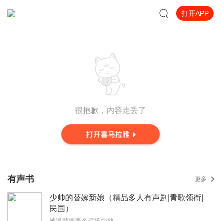
打开APP
很抱歉，内容走丢了
有声书
更多
少帅的替嫁新娘（精品多人有声剧|青歌领衔|
民国）
被逼替嫁恶名远扬少帅