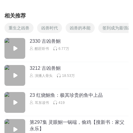
相关推荐
重生之凶兽
凶兽时代
凶兽的本能
签到成为最强凶
2330 古凶兽鮰
酷匠听书
6.77万
3212 古凶兽鮰
演播人骨头
18.53万
23 红烧鮰鱼：极其珍贵的鱼中上品
耳东读书
419
第297集 灵眼鮰一锅端，偷鸡【搜新书：家父
永乐】