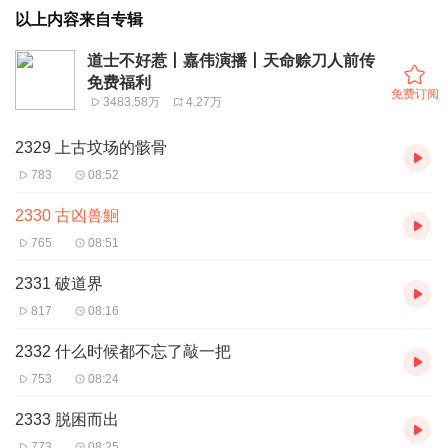
以上内容来自专辑
道士不好惹丨嘉伟演播丨天命赊刀人前传
免费福利
免费订阅
3483.58万
4.27万
2329 上古坟场的骸骨
783
08:52
2330 古凶兽鮰
765
08:51
2331 破道界
817
08:16
2332 什么时候都不忘了敲一把
753
08:24
2333 脱困而出
773
08:25