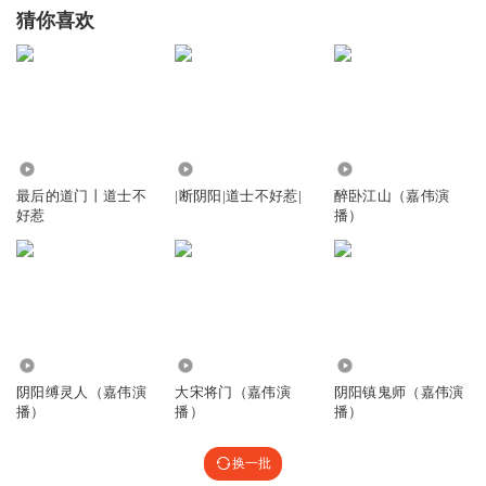
猜你喜欢
103.84万
9.79万
87.82万
最后的道门丨道士不
|断阴阳|道士不好惹|
醉卧江山（嘉伟演
好惹
播）
63.16万
531.33万
1636.84万
阴阳缚灵人（嘉伟演
大宋将门（嘉伟演
阴阳镇鬼师（嘉伟演
播）
播）
播）
换一批