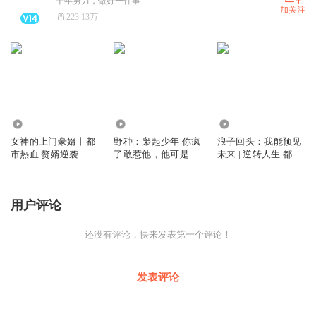
十年努力，做好一件事
加关注
223.13万
1420.14万
27.87万
1504.03万
女神的上门豪婿丨都
野种：枭起少年|你疯
浪子回头：我能预见
市热血 赘婿逆袭 上
了敢惹他，他可是黑
未来 | 逆转人生 都市
门龙婿 精品
二代
爆款爽文
用户评论
还没有评论，快来发表第一个评论！
发表评论