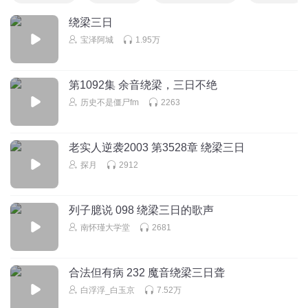
绕梁三日
宝泽阿城
1.95万
第1092集 余音绕梁，三日不绝
历史不是僵尸fm
2263
老实人逆袭2003 第3528章 绕梁三日
探月
2912
列子臆说 098 绕梁三日的歌声
南怀瑾大学堂
2681
合法但有病 232 魔音绕梁三日聋
白浮浮_白玉京
7.52万