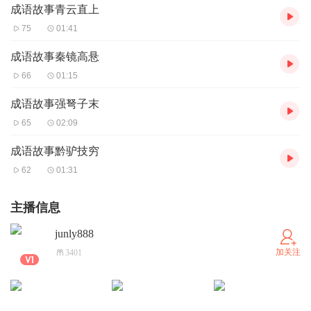
成语故事青云直上
75
01:41
成语故事秦镜高悬
66
01:15
成语故事强弩子末
65
02:09
成语故事黔驴技穷
62
01:31
主播信息
junly888
加关注
3401