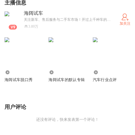
主播信息
海阔试车
关注新车、售后服务与二手车市场！开过上千种车的我在视频、网媒、电台、新媒体、纸媒转了一圈，感觉车比人实在，让我们一起分享关于汽车的心得！
加关注
3.89万
347.93万
3807
8.71万
海阔试车脱口秀
海阔试车的默认专辑
汽车行业点评
用户评论
还没有评论，快来发表第一个评论！