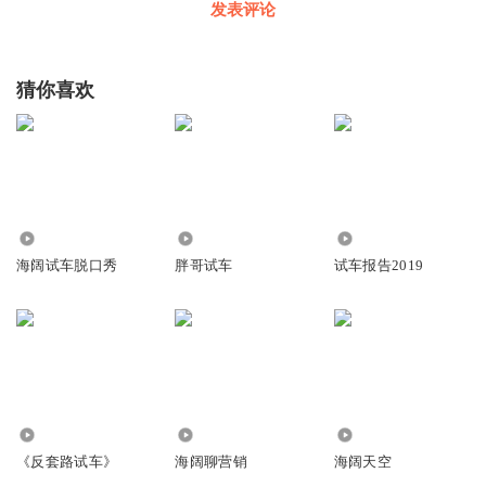
发表评论
猜你喜欢
347.93万
68.13万
1.55万
海阔试车脱口秀
胖哥试车
试车报告2019
5.88万
3515
1.24万
《反套路试车》
海阔聊营销
海阔天空